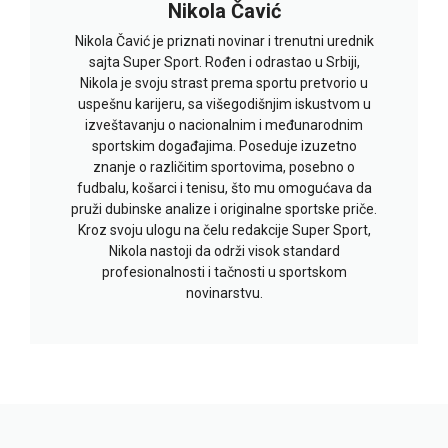
Nikola Čavić
Nikola Čavić je priznati novinar i trenutni urednik
sajta Super Sport. Rođen i odrastao u Srbiji,
Nikola je svoju strast prema sportu pretvorio u
uspešnu karijeru, sa višegodišnjim iskustvom u
izveštavanju o nacionalnim i međunarodnim
sportskim događajima. Poseduje izuzetno
znanje o različitim sportovima, posebno o
fudbalu, košarci i tenisu, što mu omogućava da
pruži dubinske analize i originalne sportske priče.
Kroz svoju ulogu na čelu redakcije Super Sport,
Nikola nastoji da održi visok standard
profesionalnosti i tačnosti u sportskom
novinarstvu.