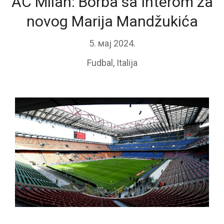
AC Milan: Borba sa Interom za
novog Marija Mandžukića
5. мај 2024.
Fudbal
,
Italija