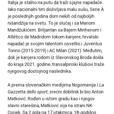
Italija je stalno na putu da traži sjajne napadače.
Iako nacionalni tim doživljava malu sušu, Serie A
je poslednjih godina dom nekih od najboljih
nišandžija na svetu. To je slučaj i sa Mariom
Mandžukićem. Briljantan sa Bajern Minhenom i
Atlético de Madridom tokom karijere, hrvatski
napadač je svojim talentom osvetlio i Juventus
Torino (2015-2019) i AC Milan (2021). Međutim,
dok je karijera rodom iz Slavonskog Broda došla
do kraja 2021. godine, transalpinski klubovi traže
njegovog dostojnog naslednika.
A prema slovenačkim medijima
Nogomanija
I
La
Gazzetta dello sport
, srećni dobitnik bi bio Anton
Matković. Rođen u istom gradu kao i njegov
slavni starešina, Matković sija na strani NK
Osijek. Sa 2 gola na 17 utakmica, 18-godišnji