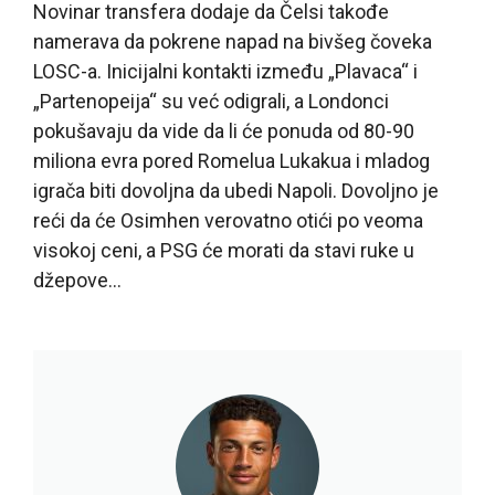
Novinar transfera dodaje da Čelsi takođe
namerava da pokrene napad na bivšeg čoveka
LOSC-a. Inicijalni kontakti između „Plavaca“ i
„Partenopeija“ su već odigrali, a Londonci
pokušavaju da vide da li će ponuda od 80-90
miliona evra pored Romelua Lukakua i mladog
igrača biti dovoljna da ubedi Napoli. Dovoljno je
reći da će Osimhen verovatno otići po veoma
visokoj ceni, a PSG će morati da stavi ruke u
džepove…