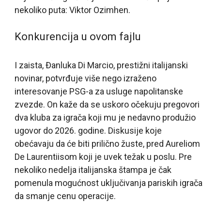
nekoliko puta: Viktor Ozimhen.
Konkurencija u ovom fajlu
I zaista, Đanluka Di Marcio, prestižni italijanski
novinar, potvrđuje više nego izraženo
interesovanje PSG-a za usluge napolitanske
zvezde. On kaže da se uskoro očekuju pregovori
dva kluba za igrača koji mu je nedavno produžio
ugovor do 2026. godine. Diskusije koje
obećavaju da će biti prilično žuste, pred Aureliom
De Laurentiisom koji je uvek težak u poslu. Pre
nekoliko nedelja italijanska štampa je čak
pomenula mogućnost uključivanja pariskih igrača
da smanje cenu operacije.