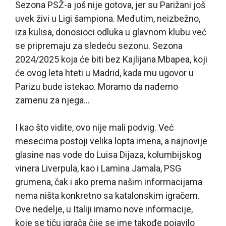
Sezona PSŽ-a još nije gotova, jer su Parižani još
uvek živi u Ligi šampiona. Međutim, neizbežno,
iza kulisa, donosioci odluka u glavnom klubu već
se pripremaju za sledeću sezonu. Sezona
2024/2025 koja će biti bez Kajlijana Mbapea, koji
će ovog leta hteti u Madrid, kada mu ugovor u
Parizu bude istekao. Moramo da nađemo
zamenu za njega…
I kao što vidite, ovo nije mali podvig. Već
mesecima postoji velika lopta imena, a najnovije
glasine nas vode do Luisa Dijaza, kolumbijskog
vinera Liverpula, kao i Lamina Jamala, PSG
grumena, čak i ako prema našim informacijama
nema ništa konkretno sa katalonskim igračem.
Ove nedelje, u Italiji imamo nove informacije,
koje se tiču igrača čije se ime takođe pojavilo