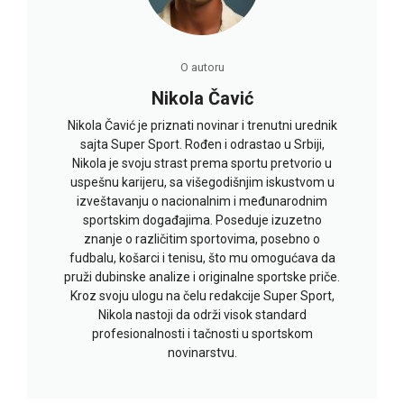
O autoru
Nikola Čavić
Nikola Čavić je priznati novinar i trenutni urednik
sajta Super Sport. Rođen i odrastao u Srbiji,
Nikola je svoju strast prema sportu pretvorio u
uspešnu karijeru, sa višegodišnjim iskustvom u
izveštavanju o nacionalnim i međunarodnim
sportskim događajima. Poseduje izuzetno
znanje o različitim sportovima, posebno o
fudbalu, košarci i tenisu, što mu omogućava da
pruži dubinske analize i originalne sportske priče.
Kroz svoju ulogu na čelu redakcije Super Sport,
Nikola nastoji da održi visok standard
profesionalnosti i tačnosti u sportskom
novinarstvu.