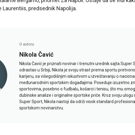
talante Bergamo, prioritet Za Napoli. Ostaje da se vidi kak
e Laurentiis, predsednik Napolija.
O autoru
Nikola Čavić
Nikola Čavić je priznati novinar i trenutni urednik sajta Super 
odrastao u Srbiji, Nikola je svoju strast prema sportu pretvor
karijeru, sa višegodišnjim iskustvom u izveštavanju o naciona
međunarodnim sportskim događajima. Poseduje izuzetno znan
sportovima, posebno o fudbalu, košarci i tenisu, što mu omo
dubinske analize i originalne sportske priče. Kroz svoju ulogu 
Super Sport, Nikola nastoji da održi visok standard profesional
sportskom novinarstvu.