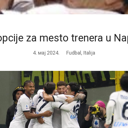
pcije za mesto trenera u Na
4. мај 2024.
Fudbal
,
Italija