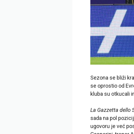
Sezona se bliži kra
se oprostio od Evro
kluba su otkucali 
La Gazzetta dello 
sada na pol pozici
ugovoru je već pos