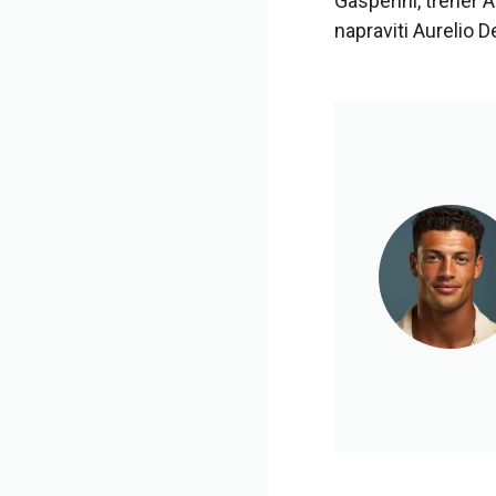
Gasperini, trener A
napraviti Aurelio D