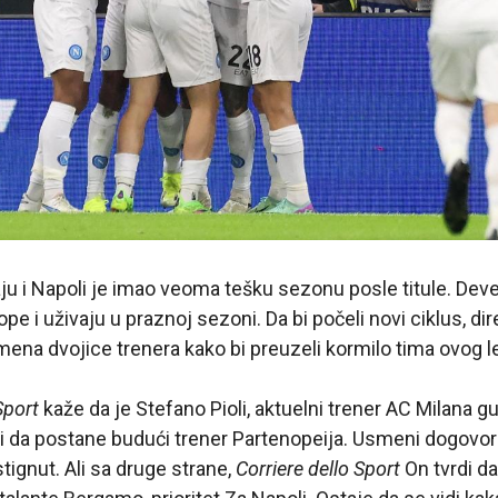
ju i Napoli je imao veoma tešku sezonu posle titule. Deveti
pe i uživaju u praznoj sezoni. Da bi počeli novi ciklus, dir
imena dvojice trenera kako bi preuzeli kormilo tima ovog le
Sport
kaže da je Stefano Pioli, aktuelni trener AC Milana gu
ji da postane budući trener Partenopeija. Usmeni dogovo
tignut. Ali sa druge strane,
Corriere dello Sport
On tvrdi da