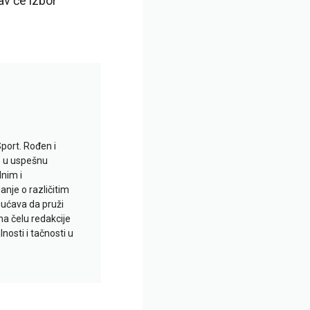
av će izbor
Sport. Rođen i
io u uspešnu
lnim i
je o različitim
gućava da pruži
na čelu redakcije
nosti i tačnosti u