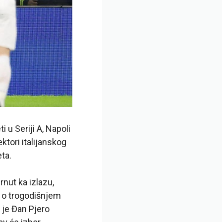
 u Seriji A, Napoli
ektori italijanskog
ta.
rnut ka izlazu,
r o trogodišnjem
 je Đan Pjero