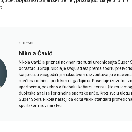
ujuće“.
objasnio italijanski trener, priznajući da je Srbin i
a?
O autoru
Nikola Čavić
Nikola Čavić je priznati novinar i trenutni urednik sajta Super 
odrastao u Srbiji, Nikola je svoju strast prema sportu pretvor
karijeru, sa višegodišnjim iskustvom u izveštavanju o naciona
međunarodnim sportskim događajima. Poseduje izuzetno znan
sportovima, posebno o fudbalu, košarci i tenisu, što mu omo
dubinske analize i originalne sportske priče. Kroz svoju ulogu 
Super Sport, Nikola nastoji da održi visok standard profesional
sportskom novinarstvu.