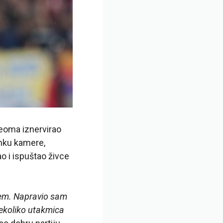
veoma iznervirao
imku kamere,
o i ispuštao živce
ićem. Napravio sam
nekoliko utakmica