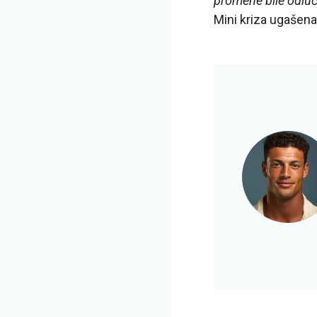
promene bile odluč
Mini kriza ugašen