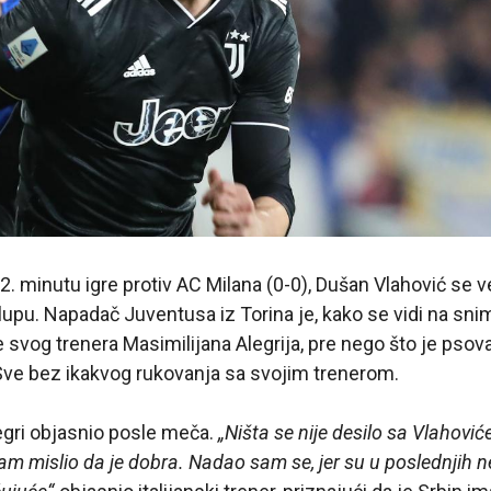
62. minutu igre protiv AC Milana (0-0), Dušan Vlahović se 
klupu. Napadač Juventusa iz Torina je, kako se vidi na sn
svog trenera Masimilijana Alegrija, pre nego što je psova
Sve bez ikakvog rukovanja sa svojim trenerom.
egri objasnio posle meča.
„Ništa se nije desilo sa Vlahov
m mislio da je dobra. Nadao sam se, jer su u poslednjih 