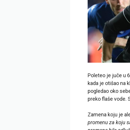
Poleteo je juče u 
kada je otišao na 
pogledao oko sebe 
preko flaše vode. 
Zamena koju je al
promenu za koju sa