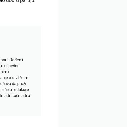
mao dobru partiju.
Sport. Rođen i
io u uspešnu
lnim i
je o različitim
gućava da pruži
na čelu redakcije
nosti i tačnosti u