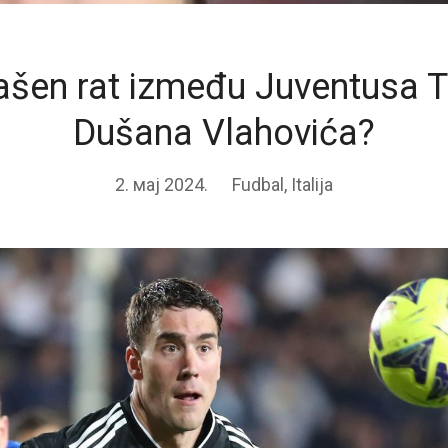
ašen rat između Juventusa To
Dušana Vlahovića?
2. мај 2024.
Fudbal
,
Italija