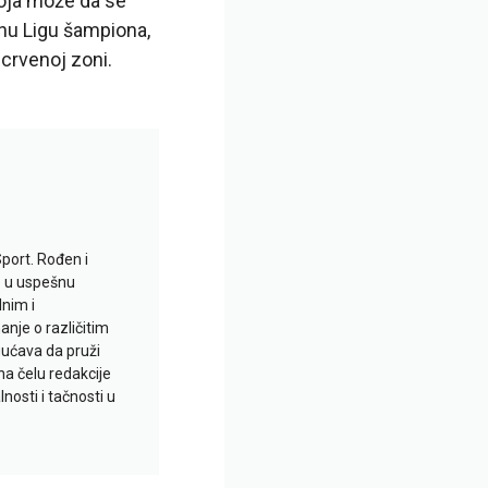
koja može da se
dnu Ligu šampiona,
 crvenoj zoni.
Sport. Rođen i
io u uspešnu
lnim i
je o različitim
gućava da pruži
na čelu redakcije
nosti i tačnosti u