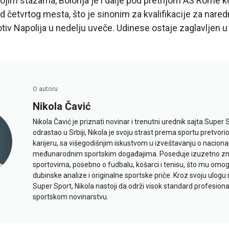
vojim stazama, Bolonja je i dalje pod pretnjom AS Rome 
od četvrtog mesta, što je sinonim za kvalifikacije za nare
tiv Napolija u nedelju uveče. Udinese ostaje zaglavljen u
O autoru
Nikola Čavić
Nikola Čavić je priznati novinar i trenutni urednik sajta Super 
odrastao u Srbiji, Nikola je svoju strast prema sportu pretvor
karijeru, sa višegodišnjim iskustvom u izveštavanju o naciona
međunarodnim sportskim događajima. Poseduje izuzetno znan
sportovima, posebno o fudbalu, košarci i tenisu, što mu omo
dubinske analize i originalne sportske priče. Kroz svoju ulogu 
Super Sport, Nikola nastoji da održi visok standard profesional
sportskom novinarstvu.