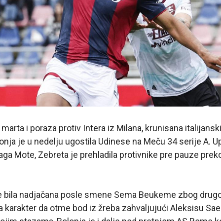
arta i poraza protiv Intera iz Milana, krunisana italija
lonja je u nedelju ugostila Udinese na Meču 34 serije A. U
ijaga Mote, Zebreta je prehladila protivnike pre pauze prek
.
e bila nadjačana posle smene Sema Beukeme zbog drugog
a karakter da otme bod iz žreba zahvaljujući Aleksisu Sa