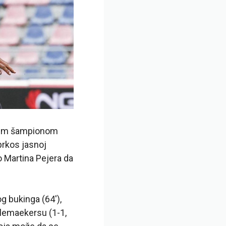
nskim šampionom
prkos jasnoj
o Martina Pejera da
 bukinga (64′),
elemaekersu (1-1,