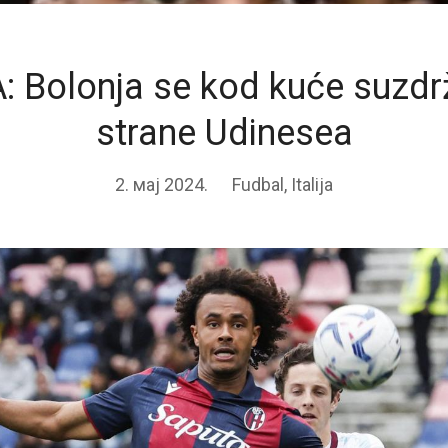
A: Bolonja se kod kuće suzd
strane Udinesea
2. мај 2024.
Fudbal
,
Italija