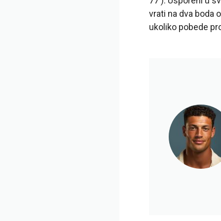
77′). Usporeni u s
vrati na dva boda 
ukoliko pobede pro