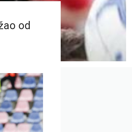
ržao od