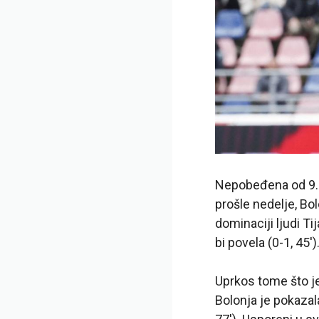
Nepobeđena od 9. m
prošle nedelje, Bo
dominaciji ljudi T
bi povela (0-1, 45′)
Uprkos tome što j
Bolonja je pokazal