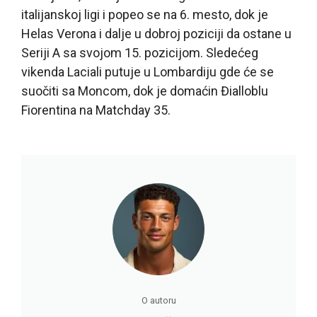
italijanskoj ligi i popeo se na 6. mesto, dok je
Helas Verona i dalje u dobroj poziciji da ostane u
Seriji A sa svojom 15. pozicijom. Sledećeg
vikenda Laciali putuje u Lombardiju gde će se
suočiti sa Moncom, dok je domaćin Đialloblu
Fiorentina na Matchday 35.
O autoru