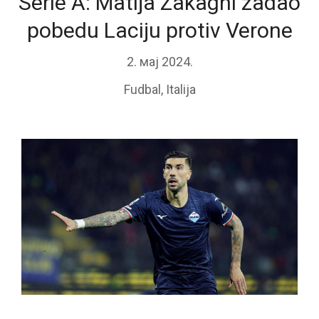
Serie A: Matija Zakagni zadao
pobedu Laciju protiv Verone
2. мај 2024.
Fudbal
,
Italija