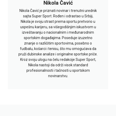
Nikola Čavić
Nikola Čavić je priznati novinar i trenutni urednik
sajta Super Sport. Rođen i odrastao u Srbiji,
Nikola je svoju strast prema sportu pretvorio u
uspešnu karijeru, sa višegodišnjim iskustvom u
izveštavanju o nacionalnim i međunarodnim
sportskim događajima. Poseduje izuzetno
znanje o različitim sportovima, posebno o
fudbalu, košarci i tenisu, što mu omogućava da
pruži dubinske analize i originalne sportske priče.
Kroz svoju ulogu na čelu redakcije Super Sport,
Nikola nastoji da održi visok standard
profesionalnosti i tačnosti u sportskom
novinarstvu.