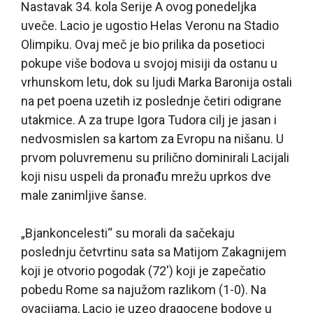
Nastavak 34. kola Serije A ovog ponedeljka
uveče. Lacio je ugostio Helas Veronu na Stadio
Olimpiku. Ovaj meč je bio prilika da posetioci
pokupe više bodova u svojoj misiji da ostanu u
vrhunskom letu, dok su ljudi Marka Baronija ostali
na pet poena uzetih iz poslednje četiri odigrane
utakmice. A za trupe Igora Tudora cilj je jasan i
nedvosmislen sa kartom za Evropu na nišanu. U
prvom poluvremenu su prilično dominirali Lacijali
koji nisu uspeli da pronađu mrežu uprkos dve
male zanimljive šanse.
„Bjankoncelesti“ su morali da sačekaju
poslednju četvrtinu sata sa Matijom Zakagnijem
koji je otvorio pogodak (72′) koji je zapečatio
pobedu Rome sa najužom razlikom (1-0). Na
ovacijama, Lacio je uzeo dragocene bodove u