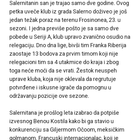
Salernitanin san je trajao samo dve godine. Ovog
petka uveče klub iz grada Salerno doživeo je još
jedan težak poraz na terenu Frosinonea, 23. u
sezoni. I jedna previše pošto je sa samo dve
pobede u Seriji A, klub upravo zvanično osudio na
relegaciju. Dno dna lige, bivši tim Franka Riberija
zaostaje 13 bodova za prvim timom koji nije
relegacioni tim sa 4 utakmice do kraja i zbog
toga neće moći da se vrati. Žestok neuspeh
uprave kluba, koja nije oklevala da regrutuje
potvrđene i iskusne igrače da pomognu u
održavanju pozicije ove sezone.
Salernitana je prošlog leta izabrao da potpiše
izvesnog Benou Kostila kako bi ga stavio u
konkurenciju sa Giljermom Očoom, meksičkim
golmanom. Francuski internacionalac, koji je