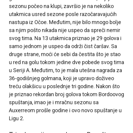
sezonu počeo na klupi, završio je na nekoliko
utakmica usred sezone posle razočaravajućih
nastupa iz Očoe. Međutim, nije bilo mnogo bolje
sa njim pošto nikada nije uspeo da spreči nemir
svog tima. Na 13 utakmica priznao je 29 golova i
samo jednom je uspeo da održi čist čaršav. Sa
druge strane, moći će sebi da čestita što je stao
u red na golu tokom jedine dve pobede svog tima
u Seriji A. Međutim, to je mala utešna nagrada za
36-godišnjeg golmana, koji je upravo doživeo
treću olakšicu u poslednje tri godine. Nakon što
je priznao rekordan broj golova tokom Bordoovog
spuštanja, imao je i mračnu sezonu sa
Auxerreom prošle godine i ovo novo spuštanje u
Ligu 2.