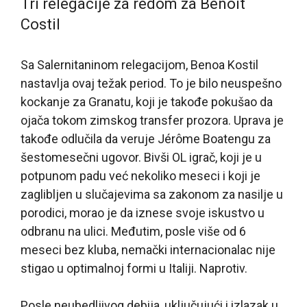
Tri relegacije za redom za Benoît
Costil
Sa Salernitaninom relegacijom, Benoa Kostil
nastavlja ovaj težak period. To je bilo neuspešno
kockanje za Granatu, koji je takođe pokušao da
ojača tokom zimskog transfer prozora. Uprava je
takođe odlučila da veruje Jérôme Boatengu za
šestomesečni ugovor. Bivši OL igrač, koji je u
potpunom padu već nekoliko meseci i koji je
zaglibljen u slučajevima sa zakonom za nasilje u
porodici, morao je da iznese svoje iskustvo u
odbranu na ulici. Međutim, posle više od 6
meseci bez kluba, nemački internacionalac nije
stigao u optimalnoj formi u Italiji. Naprotiv.
Posle neubedljivog debija, uključujući i izlazak u