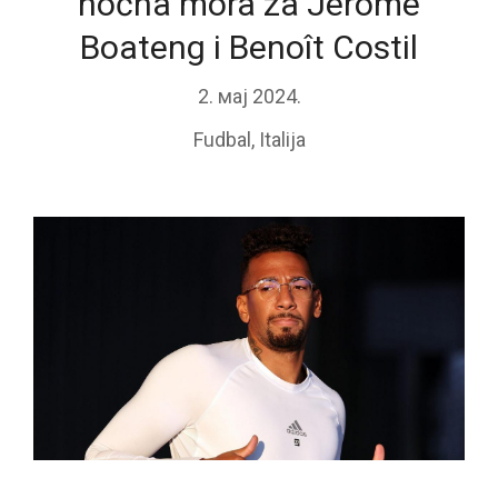
noćna mora za Jérôme
Boateng i Benoît Costil
2. мај 2024.
Fudbal
,
Italija