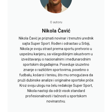
O autoru
Nikola Čavić
Nikola Čavić je priznati novinar i trenutni urednik
sajta Super Sport. Rođen i odrastao u Srbiji,
Nikola je svoju strast prema sportu pretvorio u
uspešnu karijeru, sa višegodišnjim iskustvom u
izveštavanju o nacionalnim i međunarodnim
sportskim događajima. Poseduje izuzetno
znanje o različitim sportovima, posebno o
fudbalu, košarci i tenisu, što mu omogućava da
pruži dubinske analize i originalne sportske priče.
Kroz svoju ulogu na čelu redakcije Super Sport,
Nikola nastoji da održi visok standard
profesionalnosti i tačnosti u sportskom
novinarstvu.