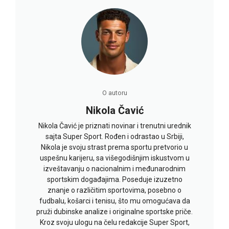
O autoru
Nikola Čavić
Nikola Čavić je priznati novinar i trenutni urednik
sajta Super Sport. Rođen i odrastao u Srbiji,
Nikola je svoju strast prema sportu pretvorio u
uspešnu karijeru, sa višegodišnjim iskustvom u
izveštavanju o nacionalnim i međunarodnim
sportskim događajima. Poseduje izuzetno
znanje o različitim sportovima, posebno o
fudbalu, košarci i tenisu, što mu omogućava da
pruži dubinske analize i originalne sportske priče.
Kroz svoju ulogu na čelu redakcije Super Sport,