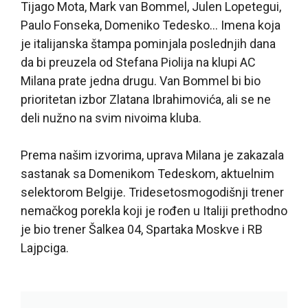
Tijago Mota, Mark van Bommel, Julen Lopetegui,
Paulo Fonseka, Domeniko Tedesko… Imena koja
je italijanska štampa pominjala poslednjih dana
da bi preuzela od Stefana Piolija na klupi AC
Milana prate jedna drugu. Van Bommel bi bio
prioritetan izbor Zlatana Ibrahimovića, ali se ne
deli nužno na svim nivoima kluba.
Prema našim izvorima, uprava Milana je zakazala
sastanak sa Domenikom Tedeskom, aktuelnim
selektorom Belgije. Tridesetosmogodišnji trener
nemačkog porekla koji je rođen u Italiji prethodno
je bio trener Šalkea 04, Spartaka Moskve i RB
Lajpciga.