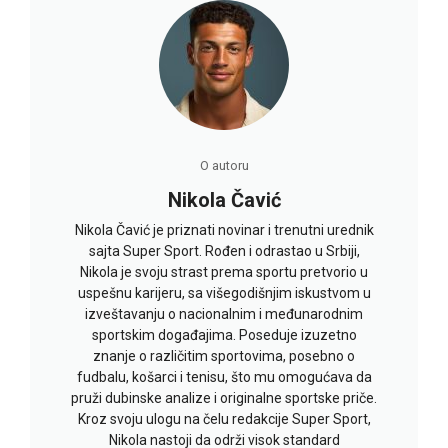
O autoru
Nikola Čavić
Nikola Čavić je priznati novinar i trenutni urednik
sajta Super Sport. Rođen i odrastao u Srbiji,
Nikola je svoju strast prema sportu pretvorio u
uspešnu karijeru, sa višegodišnjim iskustvom u
izveštavanju o nacionalnim i međunarodnim
sportskim događajima. Poseduje izuzetno
znanje o različitim sportovima, posebno o
fudbalu, košarci i tenisu, što mu omogućava da
pruži dubinske analize i originalne sportske priče.
Kroz svoju ulogu na čelu redakcije Super Sport,
Nikola nastoji da održi visok standard