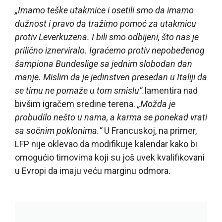
„Imamo teške utakmice i osetili smo da imamo
dužnost i pravo da tražimo pomoć za utakmicu
protiv Leverkuzena. I bili smo odbijeni, što nas je
prilično iznerviralo. Igraćemo protiv nepobeđenog
šampiona Bundeslige sa jednim slobodan dan
manje. Mislim da je jedinstven presedan u Italiji da
se timu ne pomaže u tom smislu“.
lamentira nad
bivšim igračem sredine terena.
„Možda je
probudilo nešto u nama, a karma se ponekad vrati
sa sočnim poklonima.“
U Francuskoj, na primer,
LFP nije oklevao da modifikuje kalendar kako bi
omogućio timovima koji su još uvek kvalifikovani
u Evropi da imaju veću marginu odmora.