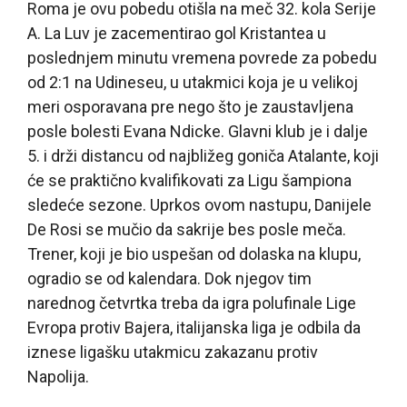
Roma je ovu pobedu otišla na meč 32. kola Serije
A. La Luv je zacementirao gol Kristantea u
poslednjem minutu vremena povrede za pobedu
od 2:1 na Udineseu, u utakmici koja je u velikoj
meri osporavana pre nego što je zaustavljena
posle bolesti Evana Ndicke. Glavni klub je i dalje
5. i drži distancu od najbližeg goniča Atalante, koji
će se praktično kvalifikovati za Ligu šampiona
sledeće sezone. Uprkos ovom nastupu, Danijele
De Rosi se mučio da sakrije bes posle meča.
Trener, koji je bio uspešan od dolaska na klupu,
ogradio se od kalendara. Dok njegov tim
narednog četvrtka treba da igra polufinale Lige
Evropa protiv Bajera, italijanska liga je odbila da
iznese ligašku utakmicu zakazanu protiv
Napolija.