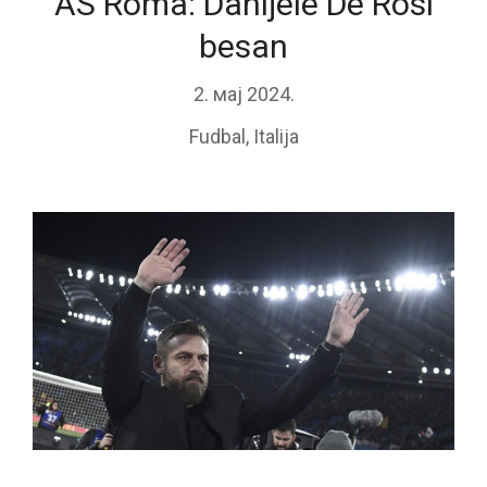
AS Roma: Danijele De Rosi
besan
2. мај 2024.
Fudbal
,
Italija