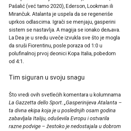
Pašalić (već tamo 2020), Ederson, Lookman ili
Mirančuk. Atalanta je uspela da se regeneriše
uprkos odlascima. Igrači se menjaju, gasperini
sistem se nastavlja. A magija se ionako deљava.
La Dea je u sredu uveče izvukla sve što je mogla
da sruši Fiorentinu, posle poraza od 1:0 u
polufinalnoj prvoj deonici Kopa Italia, pobedom
od 4:1.
Tim siguran u svoju snagu
Što vredi ovih svetlećih komentara u kolumnama
La Gazzetta dello Sport
.
„Gasperinijeva Atalanta –
ta divna ekipa koja je u poslednjih osam godina
zabavljala Italiju, oduševila Evropu i ostvarila
razne podvige – žestoko je nedostajala u dobrom