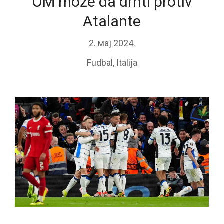
OM može da drhti protiv
Atalante
2. мај 2024.
Fudbal
,
Italija