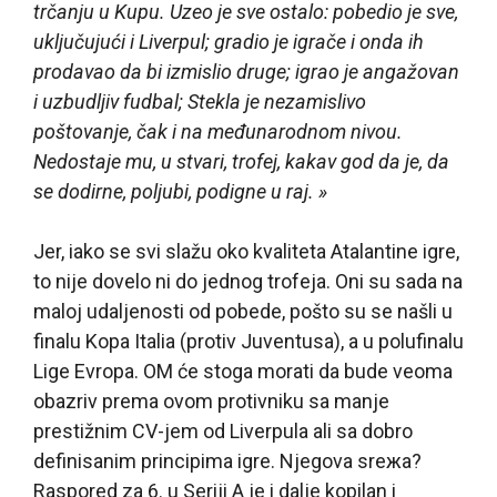
trčanju u Kupu. Uzeo je sve ostalo: pobedio je sve,
uključujući i Liverpul; gradio je igrače i onda ih
prodavao da bi izmislio druge; igrao je angažovan
i uzbudljiv fudbal; Stekla je nezamislivo
poštovanje, čak i na međunarodnom nivou.
Nedostaje mu, u stvari, trofej, kakav god da je, da
se dodirne, poljubi, podigne u raj. »
Jer, iako se svi slažu oko kvaliteta Atalantine igre,
to nije dovelo ni do jednog trofeja. Oni su sada na
maloj udaljenosti od pobede, pošto su se našli u
finalu Kopa Italia (protiv Juventusa), a u polufinalu
Lige Evropa. OM će stoga morati da bude veoma
obazriv prema ovom protivniku sa manje
prestižnim CV-jem od Liverpula ali sa dobro
definisanim principima igre. Njegova sreжa?
Raspored za 6. u Seriji A je i dalje kopilan i