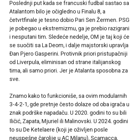
Poslednji put kada se francuski fudbal sastao sa
Atalantom bilo je očigledno u Finalu 8, a
četvrtfinale je tesno dobio Pari Sen Žermen. PSG
je pobegao u ekstremizmu, ga je prebio razigrani
i nesputani tim. Sledeće nedelje, OM je taj koji će
se suočiti sa La Deom, i dalje majstorski upravlja
Đan Pjero Gasperini. Protivnik priori pristupačniji
od Liverpula, eliminisan od strane italijanskog
tima, ali samo priori. Jer je Atalanta sposobna za
sve.
Znamo kako to funkcioniše, sa ovim modularnih
3-4-2-1, gde pretnje često dolaze od oba igrača u
znak podrške napadaču. U 2020. godini to su bili
Iličić, Zapata, Mjuriel ili Malinovski. U 2024. godini
to su De Ketelaere (koji je oživljen posle
neuspešne čarolije u AC Milanu), Scamacca,