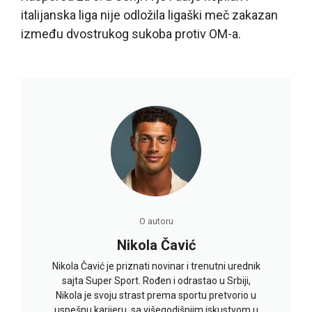
italijanska liga nije odložila ligaški meč zakazan
između dvostrukog sukoba protiv OM-a.
O autoru
Nikola Čavić
Nikola Čavić je priznati novinar i trenutni urednik
sajta Super Sport. Rođen i odrastao u Srbiji,
Nikola je svoju strast prema sportu pretvorio u
uspešnu karijeru, sa višegodišnjim iskustvom u