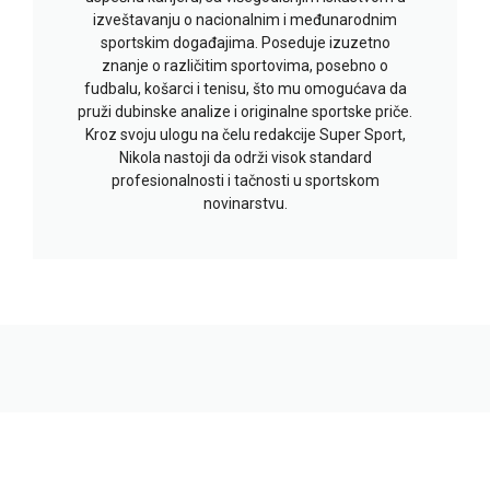
izveštavanju o nacionalnim i međunarodnim
sportskim događajima. Poseduje izuzetno
znanje o različitim sportovima, posebno o
fudbalu, košarci i tenisu, što mu omogućava da
pruži dubinske analize i originalne sportske priče.
Kroz svoju ulogu na čelu redakcije Super Sport,
Nikola nastoji da održi visok standard
profesionalnosti i tačnosti u sportskom
novinarstvu.