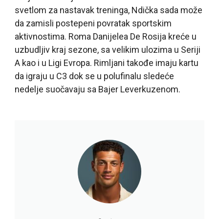
svetlom za nastavak treninga, Ndička sada može
da zamisli postepeni povratak sportskim
aktivnostima. Roma Danijelea De Rosija kreće u
uzbudljiv kraj sezone, sa velikim ulozima u Seriji
A kao i u Ligi Evropa. Rimljani takođe imaju kartu
da igraju u C3 dok se u polufinalu sledeće
nedelje suočavaju sa Bajer Leverkuzenom.