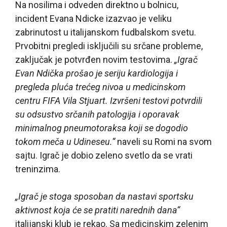
Na nosilima i odveden direktno u bolnicu,
incident Evana Ndicke izazvao je veliku
zabrinutost u italijanskom fudbalskom svetu.
Prvobitni pregledi isključili su srčane probleme,
zaključak je potvrđen novim testovima.
„Igrač
Evan Ndička prošao je seriju kardiologija i
pregleda pluća trećeg nivoa u medicinskom
centru FIFA Vila Stjuart. Izvršeni testovi potvrdili
su odsustvo srčanih patologija i oporavak
minimalnog pneumotoraksa koji se dogodio
tokom meča u Udineseu.“
naveli su Romi na svom
sajtu. Igrač je dobio zeleno svetlo da se vrati
treninzima.
„Igrač je stoga sposoban da nastavi sportsku
aktivnost koja će se pratiti narednih dana“
italijanski klub je rekao. Sa medicinskim zelenim