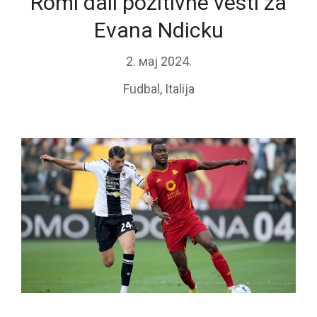
Romi dali pozitivne vesti za
Evana Ndicku
2. мај 2024.
Fudbal
,
Italija