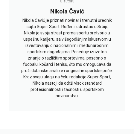
O autoru
Nikola Čavić
Nikola Čavić je priznati novinar i trenutni urednik
sajta Super Sport. Rođen i odrastao u Srbiji,
Nikola je svoju strast prema sportu pretvorio u
uspešnu karijeru, sa višegodišnjim iskustvom u
izveštavanju o nacionalnim i međunarodnim
sportskim događajima. Poseduje izuzetno
znanje o različitim sportovima, posebno o
fudbalu, košarci i tenisu, što mu omogućava da
pruži dubinske analize i originalne sportske priče.
Kroz svoju ulogu na čelu redakcije Super Sport,
Nikola nastoji da održi visok standard
profesionalnosti i tačnosti u sportskom
novinarstvu.