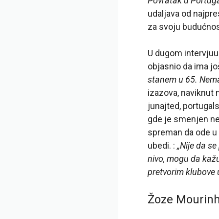
Povratak u Portuga
udaljava od najpres
za svoju budućnos
U dugom intervjuu
objasnio da ima j
stanem u 65. Nema 
izazova, naviknut n
junajted, portugal
gde je smenjen nep
spreman da ode u 
ubedi. :
„Nije da se
nivo, mogu da kaž
pretvorim klubove u
Žoze Mourinh