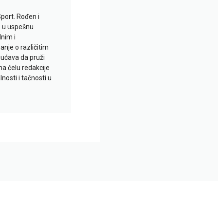
Sport. Rođen i
io u uspešnu
lnim i
je o različitim
gućava da pruži
na čelu redakcije
nosti i tačnosti u