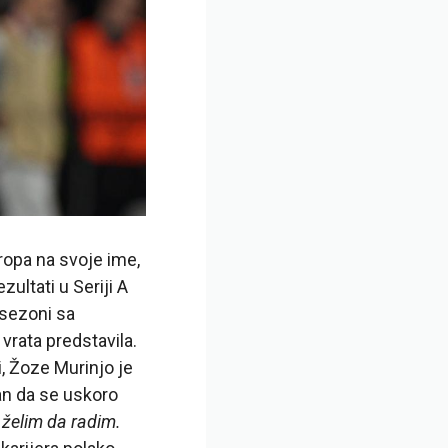
opa na svoje ime,
ultati u Seriji A
 sezoni sa
 vrata predstavila.
i, Žoze Murinjo je
an da se uskoro
 želim da radim.