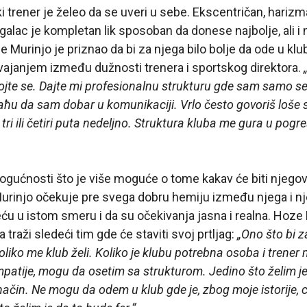
i trener je želeo da se uveri u sebe. Ekscentričan, harizma
galac je kompletan lik sposoban da donese najbolje, ali i
e Murinjo je priznao da bi za njega bilo bolje da ode u kl
dvajanjem između dužnosti trenera i sportskog direktora.
ojte se. Dajte mi profesionalnu strukturu gde sam samo se
aћu da sam dobar u komunikaciji. Vrlo često govoriš loše s
tri ili četiri puta nedeljno. Struktura kluba me gura u pog
ogućnosti što je više moguće o tome kakav će biti njegov
urinjo očekuje pre svega dobru hemiju između njega i 
reću u istom smeru i da su očekivanja jasna i realna. Hoz
a traži sledeći tim gde će staviti svoj prtljag:
„Ono što bi 
koliko me klub želi. Koliko je klubu potrebna osoba i trener m
patije, mogu da osetim sa strukturom. Jedino što želim je 
način. Ne mogu da odem u klub gde je, zbog moje istorije, c