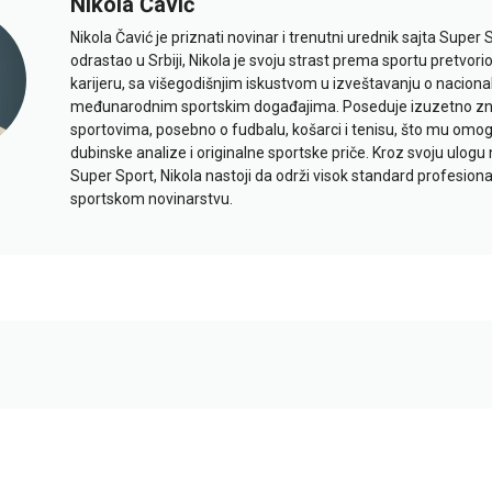
Nikola Čavić
Nikola Čavić je priznati novinar i trenutni urednik sajta Super 
odrastao u Srbiji, Nikola je svoju strast prema sportu pretvor
karijeru, sa višegodišnjim iskustvom u izveštavanju o naciona
međunarodnim sportskim događajima. Poseduje izuzetno znan
sportovima, posebno o fudbalu, košarci i tenisu, što mu omo
dubinske analize i originalne sportske priče. Kroz svoju ulogu 
Super Sport, Nikola nastoji da održi visok standard profesional
sportskom novinarstvu.