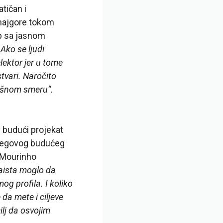
tičan i
 najgore tokom
ub sa jasnom
„Ako se ljudi
lektor jer u tome
tvari. Naročito
rešnom smeru“.
 budući projekat
njegovog budućeg
e Mourinho
zaista moglo da
og profila. I koliko
da mete i ciljeve
ilj da osvojim