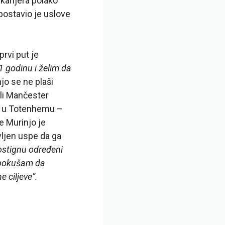
karijera polako
 postavio je uslove
 prvi put je
1 godinu i želim da
jo se ne plaši
ili Mančester
mo u Totenhemu –
e Murinjo je
ljen uspe da ga
dostignu određeni
a pokušam da
e ciljeve“.