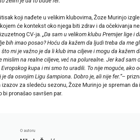
to želim je da to bude fer.“
itisak koji nađete u velikim klubovima, Žoze Murinjo izgl
kojem će kontekst oko njega biti zdrav i da očekivanja neć
izuzetnog CV-ja.
„Da sam u velikom klubu Premijer lige i d
dalje bih imao posao? Hoću da kažem da ljudi treba da me 
 što mi je važno je da li klub ima ciljeve i mogu da kaže
e mislim na realne ciljeve, već na polurealne. Jer kad sam 
u Evropskog kupa i mi smo to uradili. To nije moguće, ako o
lj je da osvojim Ligu šampiona. Dobro je, ali nije fer.“
– prizn
 izazov za sledeću sezonu, Žoze Murinjo je spreman da i
 bi pronašao savršen par.
O autoru