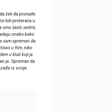
eda želi da pronađe
e biti preterana u
a smo šesti, sedmi,
gledaju onako kako
m da sam spreman da
otišao u Rim, niko
dem u klub koji je
ao je. Spreman da
zađe iz svoje