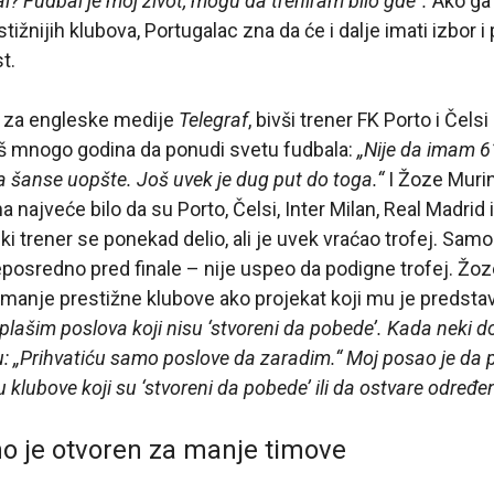
l? Fudbal je moj život, mogu da treniram bilo gde“.
Ako ga 
tižnijih klubova, Portugalac zna da će i dalje imati izbor i
t.
 za engleske medije
Telegraf
, bivši trener FK Porto i Čelsi
oš mnogo godina da ponudi svetu fudbala:
„Nije da imam 6
šanse uopšte. Još uvek je dug put do toga.“
I Žoze Murin
a najveće bilo da su Porto, Čelsi, Inter Milan, Real Madrid 
ski trener se ponekad delio, ali je uvek vraćao trofej. Sa
osredno pred finale – nije uspeo da podigne trofej. Žoz
manje prestižne klubove ako projekat koji mu je predstav
 plašim poslova koji nisu ‘stvoreni da pobede’. Kada neki 
u: „Prihvatiću samo poslove da zaradim.“ Moj posao je d
 klubove koji su ‘stvoreni da pobede’ ili da ostvare određen
o je otvoren za manje timove