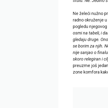
titulu. Ne. Jedino š
Ne želeći nužno pr
radno okruženje u 
pogledu njegovog 
osmi na tabeli, i 
gledaju druge. Ono
se borim za njih. N
nije sanjao o final
skoro relegiran i ci
preuzme još jedan
zone komfora kako