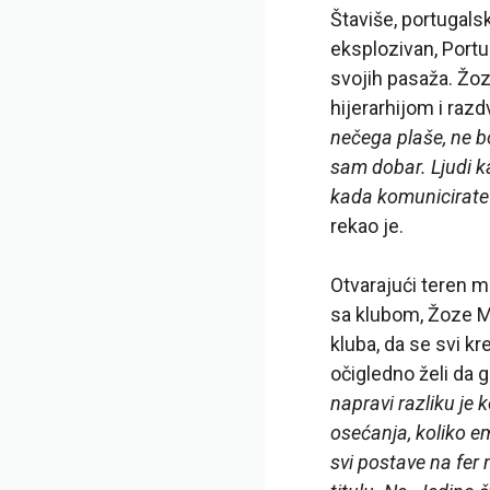
Štaviše, portugalsk
eksplozivan, Portu
svojih pasaža. Žoz
hijerarhijom i raz
nečega plaše, ne b
sam dobar. Ljudi k
kada komunicirate 
rekao je.
Otvarajući teren m
sa klubom, Žoze M
kluba, da se svi k
očigledno želi da g
napravi razliku je 
osećanja, koliko em
svi postave na fer 