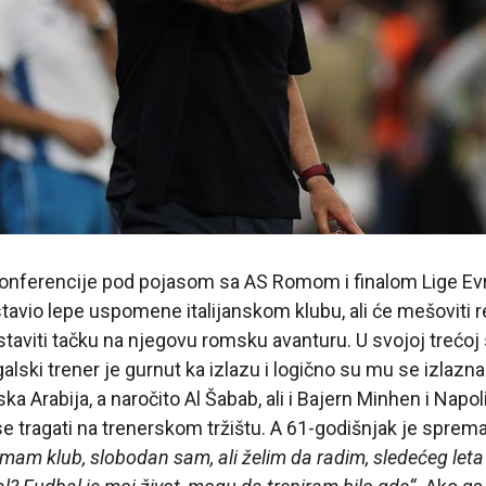
onferencije pod pojasom sa AS Romom i finalom Lige Evr
avio lepe uspomene italijanskom klubu, ali će mešoviti rez
taviti tačku na njegovu romsku avanturu. U svojoj trećoj
alski trener je gurnut ka izlazu i logično su mu se izlazna
a Arabija, a naročito Al Šabab, ali i Bajern Minhen i Napol
e tragati na trenerskom tržištu. A 61-godišnjak je sprem
mam klub, slobodan sam, ali želim da radim, sledećeg leta