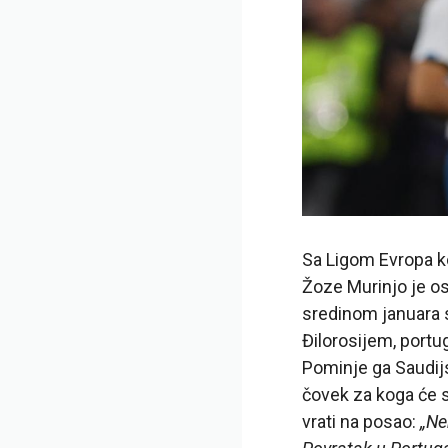
Sa Ligom Evropa k
Žoze Murinjo je ost
sredinom januara s
Đilorosijem, portug
Pominje ga Saudijsk
čovek za koga će s
vrati na posao:
„Ne