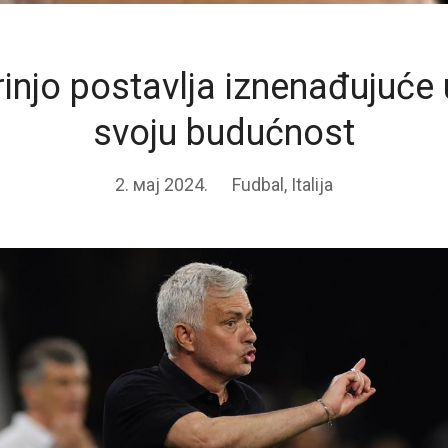
injo postavlja iznenađujuće 
svoju budućnost
2. мај 2024.
Fudbal
,
Italija