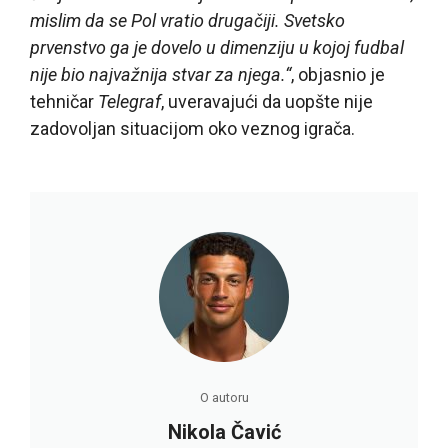
mislim da se Pol vratio drugačiji. Svetsko
prvenstvo ga je dovelo u dimenziju u kojoj fudbal
nije bio najvažnija stvar za njega.“
, objasnio je
tehničar
Telegraf
, uveravajući da uopšte nije
zadovoljan situacijom oko veznog igrača.
O autoru
Nikola Čavić