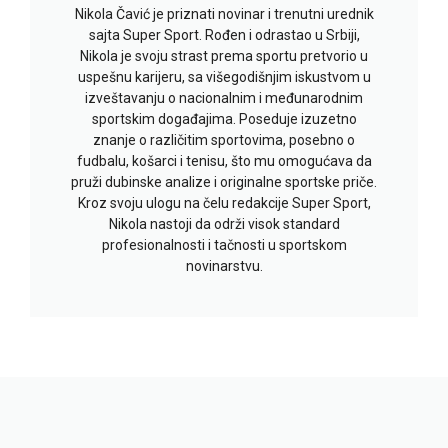
Nikola Čavić je priznati novinar i trenutni urednik
sajta Super Sport. Rođen i odrastao u Srbiji,
Nikola je svoju strast prema sportu pretvorio u
uspešnu karijeru, sa višegodišnjim iskustvom u
izveštavanju o nacionalnim i međunarodnim
sportskim događajima. Poseduje izuzetno
znanje o različitim sportovima, posebno o
fudbalu, košarci i tenisu, što mu omogućava da
pruži dubinske analize i originalne sportske priče.
Kroz svoju ulogu na čelu redakcije Super Sport,
Nikola nastoji da održi visok standard
profesionalnosti i tačnosti u sportskom
novinarstvu.