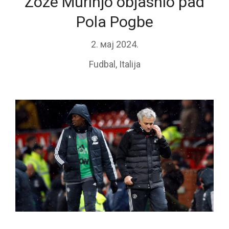
Žoze Murinjo objasnio pad
Pola Pogbe
2. мај 2024.
Fudbal
,
Italija