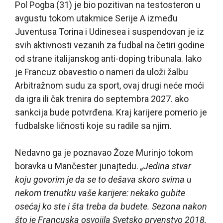
Pol Pogba (31) je bio pozitivan na testosteron u
avgustu tokom utakmice Serije A između
Juventusa Torina i Udinesea i suspendovan je iz
svih aktivnosti vezanih za fudbal na četiri godine
od strane italijanskog anti-doping tribunala. Iako
je Francuz obavestio o nameri da uloži žalbu
Arbitražnom sudu za sport, ovaj drugi neće moći
da igra ili čak trenira do septembra 2027. ako
sankcija bude potvrđena. Kraj karijere pomerio je
fudbalske ličnosti koje su radile sa njim.
Nedavno ga je poznavao Žoze Murinjo tokom
boravka u Mančester junajtedu.
„Jedina stvar
koju govorim je da se to dešava skoro svima u
nekom trenutku vaše karijere: nekako gubite
osećaj ko ste i šta treba da budete. Sezona nakon
što je Francuska osvojila Svetsko prvenstvo 2018,