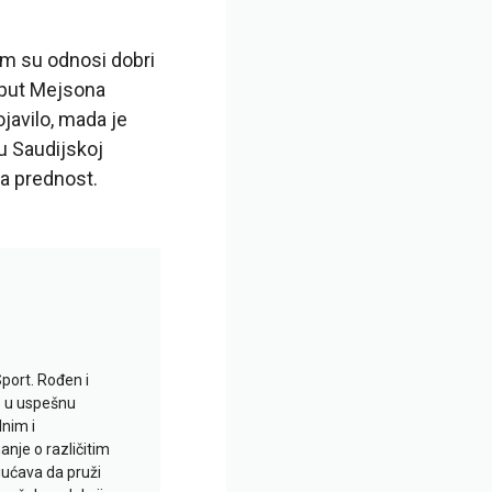
jim su odnosi dobri
oput Mejsona
javilo, mada je
 u Saudijskoj
da prednost.
Sport. Rođen i
io u uspešnu
lnim i
je o različitim
gućava da pruži