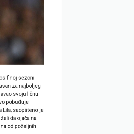
os finoj sezoni
lasan za najboljeg
vavao svoju ličnu
 Ovo pobuđuje
 Lila, saopšteno je
 želi da ojača na
dna od poželjnih