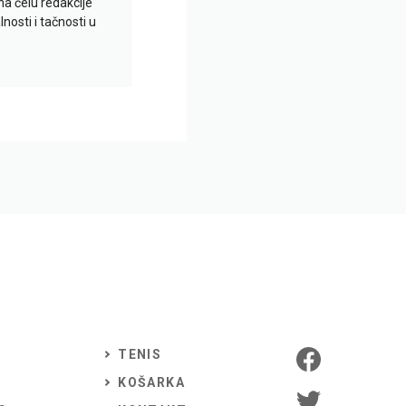
na čelu redakcije
nosti i tačnosti u
TENIS
KOŠARKA