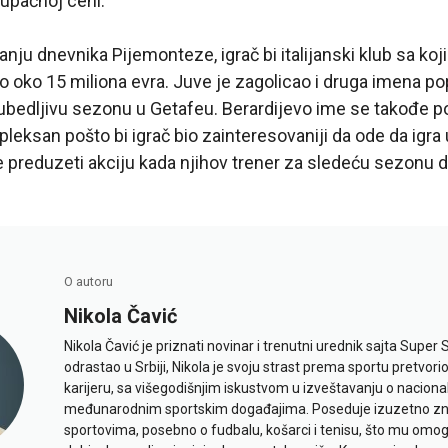
tupačnoj ceni.
nju dnevnika Pijemonteze, igrač bi italijanski klub sa ko
 oko 15 miliona evra. Juve je zagolicao i druga imena p
 ubedljivu sezonu u Getafeu. Berardijevo ime se takođe po
leksan pošto bi igrač bio zainteresovaniji da ode da igra
će preduzeti akciju kada njihov trener za sledeću sezonu 
O autoru
Nikola Čavić
Nikola Čavić je priznati novinar i trenutni urednik sajta Super 
odrastao u Srbiji, Nikola je svoju strast prema sportu pretvor
karijeru, sa višegodišnjim iskustvom u izveštavanju o naciona
međunarodnim sportskim događajima. Poseduje izuzetno znan
sportovima, posebno o fudbalu, košarci i tenisu, što mu omo