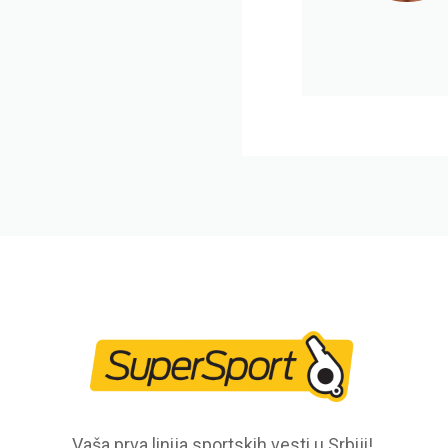
Vaša prva linija sportskih vesti u Srbiji!