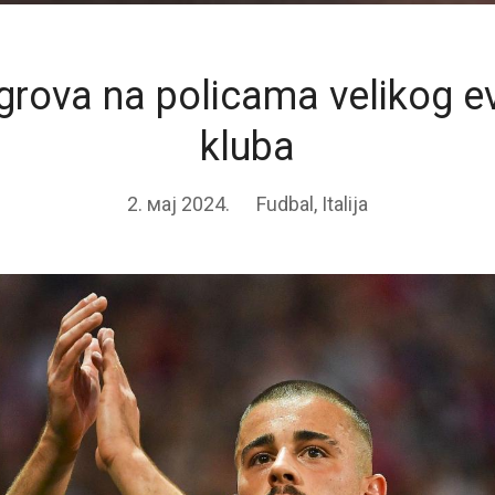
rova na policama velikog 
kluba
2. мај 2024.
Fudbal
,
Italija