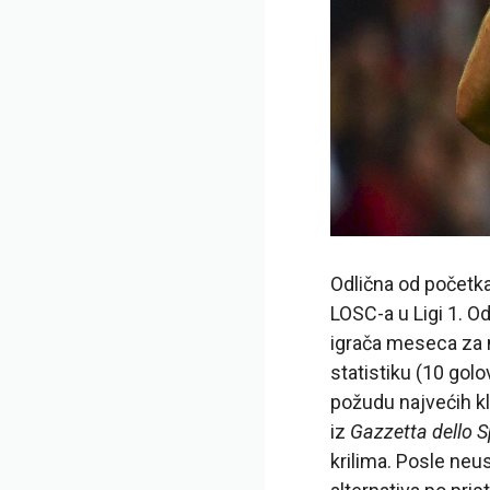
Odlična od početka
LOSC-a u Ligi 1. Od
igrača meseca za m
statistiku (10 gol
požudu najvećih kl
iz
Gazzetta dello S
krilima. Posle neu