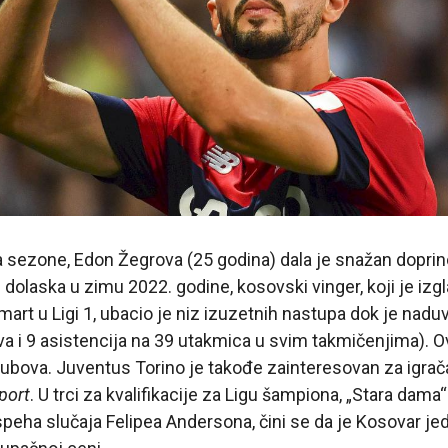
 sezone, Edon Žegrova (25 godina) dala je snažan doprin
 dolaska u zimu 2022. godine, kosovski vinger, koji je izg
art u Ligi 1, ubacio je niz izuzetnih nastupa dok je nadu
ova i 9 asistencija na 39 utakmica u svim takmičenjima).
ubova. Juventus Torino je takođe zainteresovan za igrača
port
. U trci za kvalifikacije za Ligu šampiona, „Stara dama“
speha slučaja Felipea Andersona, čini se da je Kosovar je