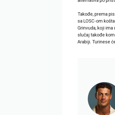
alternativa po pris
Takođe, prema pisa
sa LOSC-om koštao
Grinvuda, koji ima
slučaj takođe komp
Arabiji. Turinese 