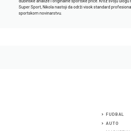
dubinske analize i originalne sportske priče. Kroz svoju ulogu 
Super Sport, Nikola nastoji da održi visok standard profesional
sportskom novinarstvu.
FUDBAL
AUTO