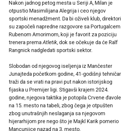
Nakon jadnog petog mesta u Seriji A, Milan je
otpustio Masimilijana Alegrija i ceo njegov
sportski menadžment. Da bi oživeli klub, direktori
su započeli napredne razgovore sa Portugalcem
Rubenom Amorimom, koji je favorit za poziciju
trenera prema
Atletik
, dok se očekuje da će Ralf
Rangnick nadgledati sportski sektor.
Slobodan od njegovog iseljenja iz Mančester
Junajteda početkom godine, 41-godišnji tehničar
traži da se vrati na pravi put nakon istorijskog
fijaska u Premijer ligi. Stigavši krajem 2024.
godine, njegova taktika je potopila Crvene đavole
na 15. mesto na tabeli, zbog čega je otpušten
zbog unutrašnjih neslaganja sa njegovom
hijerarhijom pre nego što je Majkl Karik pomerio
Mancunijce nazad na 3. mesto.