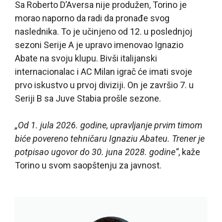
Sa Roberto D’Aversa nije produžen, Torino je
morao naporno da radi da pronađe svog
naslednika. To je učinjeno od 12. u poslednjoj
sezoni Serije A je upravo imenovao Ignazio
Abate na svoju klupu. Bivši italijanski
internacionalac i AC Milan igrač će imati svoje
prvo iskustvo u prvoj diviziji. On je završio 7. u
Seriji B sa Juve Stabia prošle sezone.
„Od 1. jula 2026. godine, upravljanje prvim timom
biće povereno tehničaru Ignaziu Abateu. Trener je
potpisao ugovor do 30. juna 2028. godine“
, kaže
Torino u svom saopštenju za javnost.