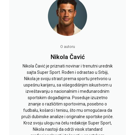
O autoru
Nikola Čavić
Nikola Čavić je priznati novinar i trenutni urednik
sajta Super Sport. Rođen i odrastao u Srbiji,
Nikola je svoju strast prema sportu pretvorio u
uspešnu karijeru, sa višegodišnjim iskustvom u
izveštavanju o nacionalnim i međunarodnim
sportskim događajima. Poseduje izuzetno
znanje o različitim sportovima, posebno o
fudbalu, košarci i tenisu, što mu omogućava da
pruži dubinske analize i originalne sportske priče.
Kroz svoju ulogu na čelu redakcije Super Sport,
Nikola nastoji da održi visok standard