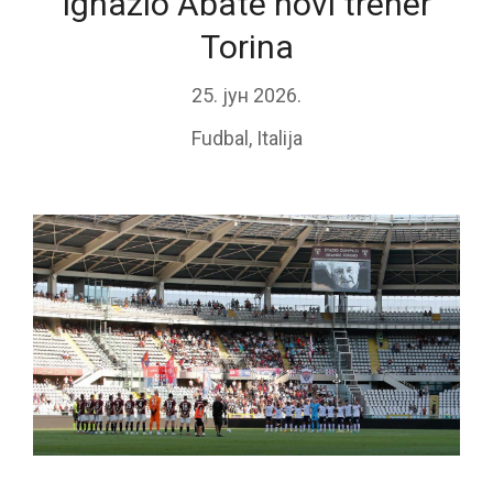
Ignazio Abate novi trener
Torina
25. јун 2026.
Fudbal
,
Italija