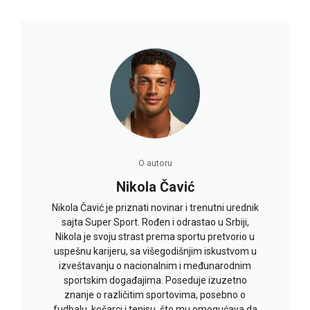
O autoru
Nikola Čavić
Nikola Čavić je priznati novinar i trenutni urednik
sajta Super Sport. Rođen i odrastao u Srbiji,
Nikola je svoju strast prema sportu pretvorio u
uspešnu karijeru, sa višegodišnjim iskustvom u
izveštavanju o nacionalnim i međunarodnim
sportskim događajima. Poseduje izuzetno
znanje o različitim sportovima, posebno o
fudbalu, košarci i tenisu, što mu omogućava da