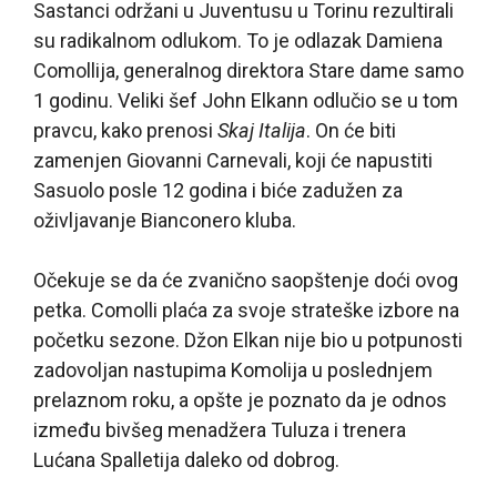
Sastanci održani u Juventusu u Torinu rezultirali
su radikalnom odlukom. To je odlazak Damiena
Comollija, generalnog direktora Stare dame samo
1 godinu. Veliki šef John Elkann odlučio se u tom
pravcu, kako prenosi
Skaj Italija
. On će biti
zamenjen Giovanni Carnevali, koji će napustiti
Sasuolo posle 12 godina i biće zadužen za
oživljavanje Bianconero kluba.
Očekuje se da će zvanično saopštenje doći ovog
petka. Comolli plaća za svoje strateške izbore na
početku sezone. Džon Elkan nije bio u potpunosti
zadovoljan nastupima Komolija u poslednjem
prelaznom roku, a opšte je poznato da je odnos
između bivšeg menadžera Tuluza i trenera
Lućana Spalletija daleko od dobrog.