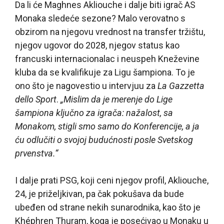
Da li će Maghnes Akliouche i dalje biti igrač AS
Monaka sledeće sezone? Malo verovatno s
obzirom na njegovu vrednost na transfer tržištu,
njegov ugovor do 2028, njegov status kao
francuski internacionalac i neuspeh Kneževine
kluba da se kvalifikuje za Ligu šampiona. To je
ono što je nagovestio u intervjuu za
La Gazzetta
dello Sport
.
„Mislim da je merenje do Lige
šampiona ključno za igrača: nažalost, sa
Monakom, stigli smo samo do Konferencije, a ja
ću odlučiti o svojoj budućnosti posle Svetskog
prvenstva.“
I dalje prati PSG, koji ceni njegov profil, Akliouche,
24, je priželjkivan, pa čak pokušava da bude
ubeđen od strane nekih sunarodnika, kao što je
Khéphren Thuram, koga je posećivao u Monaku u