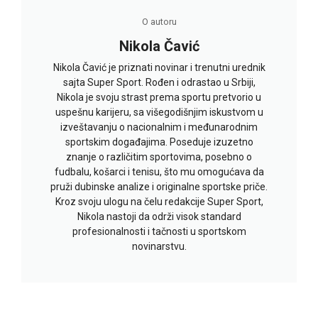
O autoru
Nikola Čavić
Nikola Čavić je priznati novinar i trenutni urednik
sajta Super Sport. Rođen i odrastao u Srbiji,
Nikola je svoju strast prema sportu pretvorio u
uspešnu karijeru, sa višegodišnjim iskustvom u
izveštavanju o nacionalnim i međunarodnim
sportskim događajima. Poseduje izuzetno
znanje o različitim sportovima, posebno o
fudbalu, košarci i tenisu, što mu omogućava da
pruži dubinske analize i originalne sportske priče.
Kroz svoju ulogu na čelu redakcije Super Sport,
Nikola nastoji da održi visok standard
profesionalnosti i tačnosti u sportskom
novinarstvu.