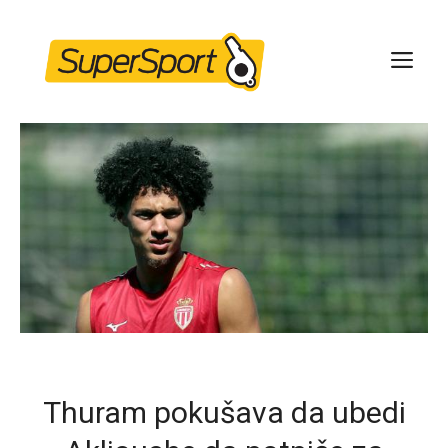
Skip
to
ME
content
Thuram pokušava da ubedi