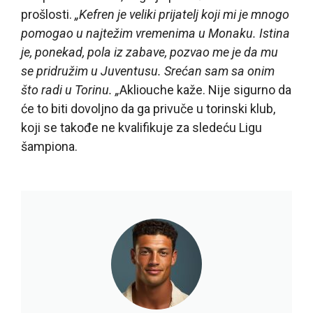
prošlosti.
„Kefren je veliki prijatelj koji mi je mnogo
pomogao u najtežim vremenima u Monaku. Istina
je, ponekad, pola iz zabave, pozvao me je da mu
se pridružim u Juventusu. Srećan sam sa onim
što radi u Torinu. „
Akliouche kaže. Nije sigurno da
će to biti dovoljno da ga privuče u torinski klub,
koji se takođe ne kvalifikuje za sledeću Ligu
šampiona.