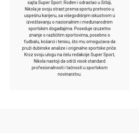
sajta Super Sport. Rođen i odrastao u Srbiji,
Nikola je svoju strast prema sportu pretvorio u
uspešnu karijeru, sa višegodišnjim iskustvom u
izveštavanju o nacionalnim i međunarodnim
sportskim događajima. Poseduje izuzetno
znanje o različitim sportovima, posebno o
fudbalu, košarci i tenisu, što mu omogućava da
pruži dubinske analize i originalne sportske priče.
Kroz svoju ulogu na čelu redakcije Super Sport,
Nikola nastoji da održi visok standard
profesionalnosti i tačnosti u sportskom
novinarstvu.