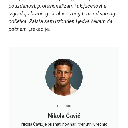
pouzdanost, profesionalizam i uključenost u
izgradnju hrabrog i ambicioznog tima od samog
početka. Zaista sam uzbuđen i jedva čekam da
počnem. „
rekao je.
O autoru
Nikola Čavić
Nikola Čavić je priznati novinar i trenutni urednik