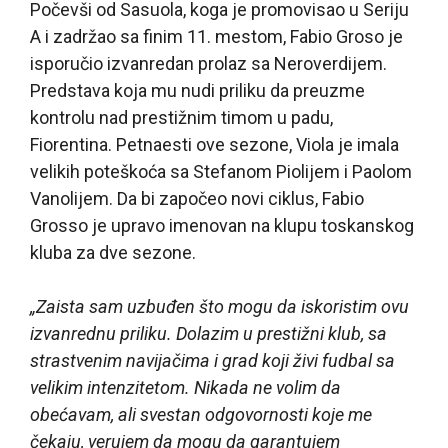
Počevši od Sasuola, koga je promovisao u Seriju
A i zadržao sa finim 11. mestom, Fabio Groso je
isporučio izvanredan prolaz sa Neroverdijem.
Predstava koja mu nudi priliku da preuzme
kontrolu nad prestižnim timom u padu,
Fiorentina. Petnaesti ove sezone, Viola je imala
velikih poteškoća sa Stefanom Piolijem i Paolom
Vanolijem. Da bi započeo novi ciklus, Fabio
Grosso je upravo imenovan na klupu toskanskog
kluba za dve sezone.
„Zaista sam uzbuđen što mogu da iskoristim ovu
izvanrednu priliku. Dolazim u prestižni klub, sa
strastvenim navijačima i grad koji živi fudbal sa
velikim intenzitetom. Nikada ne volim da
obećavam, ali svestan odgovornosti koje me
čekaju, verujem da mogu da garantujem