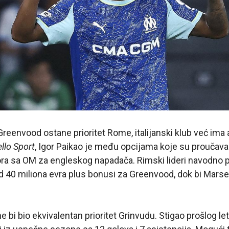
eenvood ostane prioritet Rome, italijanski klub već ima 
llo Sport
, Igor Paikao je među opcijama koje su proučava
a sa OM za engleskog napadača. Rimski lideri navodno 
 40 miliona evra plus bonusi za Greenvood, dok bi Marse
 bi bio ekvivalentan prioritet Grinvudu. Stigao prošlog le