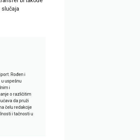
transfer bi takođe
 slučaja
Sport. Rođen i
io u uspešnu
lnim i
je o različitim
gućava da pruži
na čelu redakcije
nosti i tačnosti u