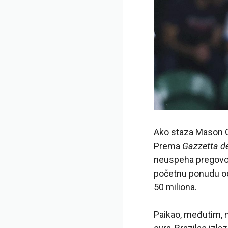
Ako staza Mason Gr
Prema
Gazzetta de
neuspeha pregovor
početnu ponudu od
50 miliona.
Paikao, međutim, ne