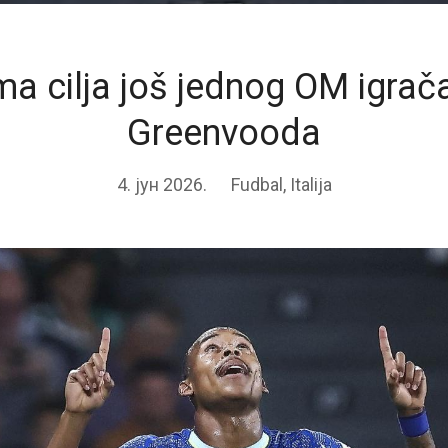
a cilja još jednog OM igrač
Greenvooda
4. јун 2026.
Fudbal
,
Italija