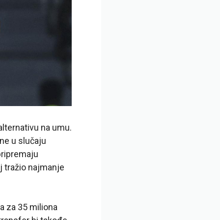
alternativu na umu.
ne u slučaju
pripremaju
j tražio najmanje
ta za 35 miliona