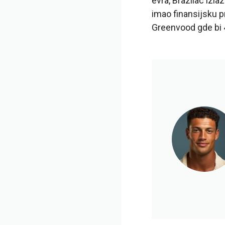
evra, Brazilac izl
imao finansijsku p
Greenvood gde bi 