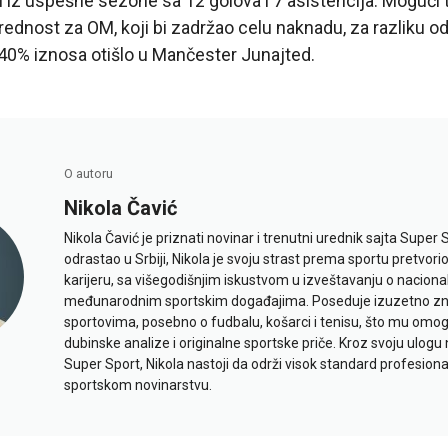
azi iz uspešne sezone sa 12 golova i 7 asistencija. Mogući 
rednost za OM, koji bi zadržao celu naknadu, za razliku od
40% iznosa otišlo u Mančester Junajted.
O autoru
Nikola Čavić
Nikola Čavić je priznati novinar i trenutni urednik sajta Super 
odrastao u Srbiji, Nikola je svoju strast prema sportu pretvor
karijeru, sa višegodišnjim iskustvom u izveštavanju o naciona
međunarodnim sportskim događajima. Poseduje izuzetno znan
sportovima, posebno o fudbalu, košarci i tenisu, što mu omo
dubinske analize i originalne sportske priče. Kroz svoju ulogu 
Super Sport, Nikola nastoji da održi visok standard profesional
sportskom novinarstvu.