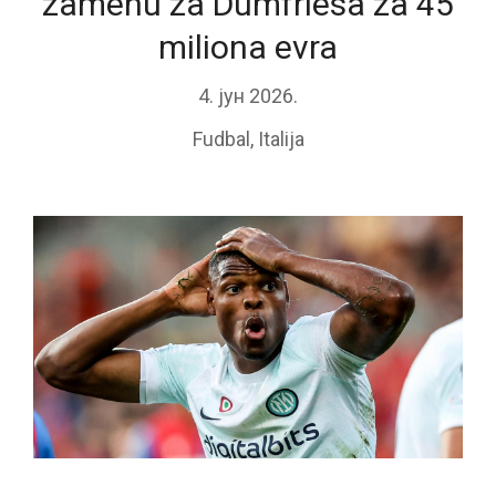
zamenu za Dumfriesa za 45
miliona evra
4. јун 2026.
Fudbal
,
Italija