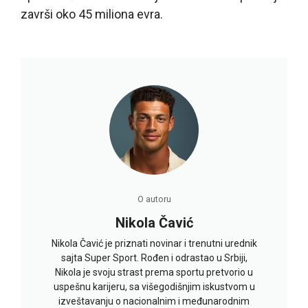
završi oko 45 miliona evra.
O autoru
Nikola Čavić
Nikola Čavić je priznati novinar i trenutni urednik
sajta Super Sport. Rođen i odrastao u Srbiji,
Nikola je svoju strast prema sportu pretvorio u
uspešnu karijeru, sa višegodišnjim iskustvom u
izveštavanju o nacionalnim i međunarodnim