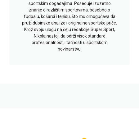
sportskim događajima. Poseduje izuzetno
znanje o različitim sportovima, posebno o
fudbalu, košarci i tenisu, što mu omogućava da
pruži dubinske analize i originalne sportske priče.
Kroz svoju ulogu na čelu redakcije Super Sport,
Nikola nastoji da održi visok standard
profesionalnosti i tačnosti u sportskom
novinarstvu.