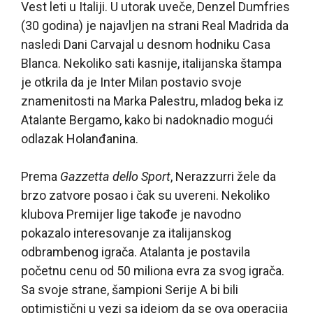
Vest leti u Italiji. U utorak uveče, Denzel Dumfries
(30 godina) je najavljen na strani Real Madrida da
nasledi Dani Carvajal u desnom hodniku Casa
Blanca. Nekoliko sati kasnije, italijanska štampa
je otkrila da je Inter Milan postavio svoje
znamenitosti na Marka Palestru, mladog beka iz
Atalante Bergamo, kako bi nadoknadio mogući
odlazak Holanđanina.
Prema
Gazzetta dello Sport
, Nerazzurri žele da
brzo zatvore posao i čak su uvereni. Nekoliko
klubova Premijer lige takođe je navodno
pokazalo interesovanje za italijanskog
odbrambenog igrača. Atalanta je postavila
početnu cenu od 50 miliona evra za svog igrača.
Sa svoje strane, šampioni Serije A bi bili
optimistični u vezi sa idejom da se ova operacija