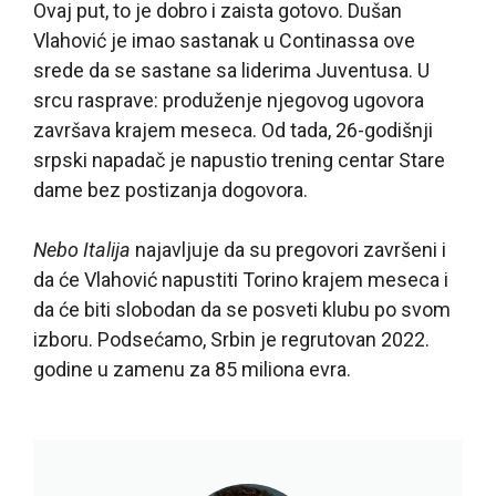
Ovaj put, to je dobro i zaista gotovo. Dušan
Vlahović je imao sastanak u Continassa ove
srede da se sastane sa liderima Juventusa. U
srcu rasprave: produženje njegovog ugovora
završava krajem meseca. Od tada, 26-godišnji
srpski napadač je napustio trening centar Stare
dame bez postizanja dogovora.
Nebo Italija
najavljuje da su pregovori završeni i
da će Vlahović napustiti Torino krajem meseca i
da će biti slobodan da se posveti klubu po svom
izboru. Podsećamo, Srbin je regrutovan 2022.
godine u zamenu za 85 miliona evra.