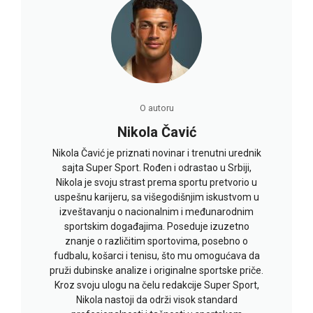
O autoru
Nikola Čavić
Nikola Čavić je priznati novinar i trenutni urednik
sajta Super Sport. Rođen i odrastao u Srbiji,
Nikola je svoju strast prema sportu pretvorio u
uspešnu karijeru, sa višegodišnjim iskustvom u
izveštavanju o nacionalnim i međunarodnim
sportskim događajima. Poseduje izuzetno
znanje o različitim sportovima, posebno o
fudbalu, košarci i tenisu, što mu omogućava da
pruži dubinske analize i originalne sportske priče.
Kroz svoju ulogu na čelu redakcije Super Sport,
Nikola nastoji da održi visok standard