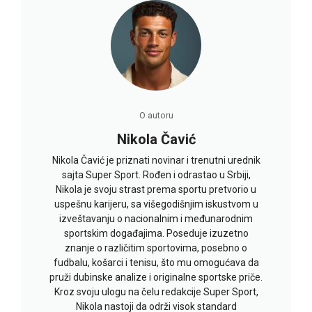
O autoru
Nikola Čavić
Nikola Čavić je priznati novinar i trenutni urednik
sajta Super Sport. Rođen i odrastao u Srbiji,
Nikola je svoju strast prema sportu pretvorio u
uspešnu karijeru, sa višegodišnjim iskustvom u
izveštavanju o nacionalnim i međunarodnim
sportskim događajima. Poseduje izuzetno
znanje o različitim sportovima, posebno o
fudbalu, košarci i tenisu, što mu omogućava da
pruži dubinske analize i originalne sportske priče.
Kroz svoju ulogu na čelu redakcije Super Sport,
Nikola nastoji da održi visok standard