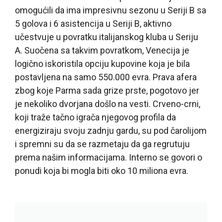
omogućili da ima impresivnu sezonu u Seriji B sa
5 golova i 6 asistencija u Seriji B, aktivno
učestvuje u povratku italijanskog kluba u Seriju
A. Suočena sa takvim povratkom, Venecija je
logično iskoristila opciju kupovine koja je bila
postavljena na samo 550.000 evra. Prava afera
zbog koje Parma sada grize prste, pogotovo jer
je nekoliko dvorjana došlo na vesti. Crveno-crni,
koji traže tačno igrača njegovog profila da
energiziraju svoju zadnju gardu, su pod čarolijom
i spremni su da se razmetaju da ga regrutuju
prema našim informacijama. Interno se govori o
ponudi koja bi mogla biti oko 10 miliona evra.