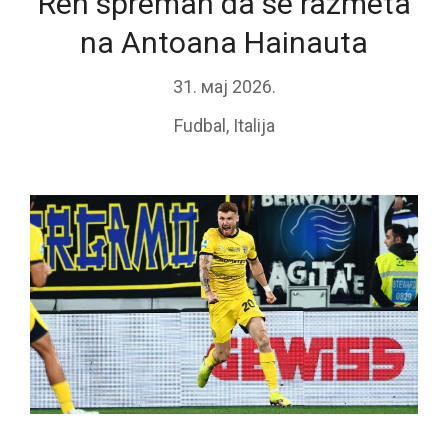
Ren spreman da se razmeta
na Antoana Hainauta
31. мај 2026.
Fudbal
,
Italija