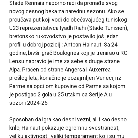
Stade Rennais naporno radi da pronađe svog
novog desnog beka za narednu sezonu. Ako se
proučava put koji vodi do obećavajućeg tuniskog
U23 reprezentativca Iyadh Riahi (Stade Tunisien),
bretonsko rukovodstvo je postavilo još jedan
profil u dobroj poziciji: Antoan Hainaut. Sa 24
godine, bivši igrač Boulognea koji je trenirao u RC
Lensu napravio je ime za sebe s druge strane
Alpa. Praćen od strane Angersa i Auxerrea
prošlog leta, konačno je pozajmljen Veneciji iz
Parme sa opcijom kupovine od Parme sa kojom
je postigao 2 gola u 25 utakmica Serije A u
sezoni 2024-25.
Sposoban da igra kao desni vezni, ali i kao desno
krilo, Hainaut pokazuje ogromnu svestranost,
veliku aktivnost i veliki temperament koji su mu