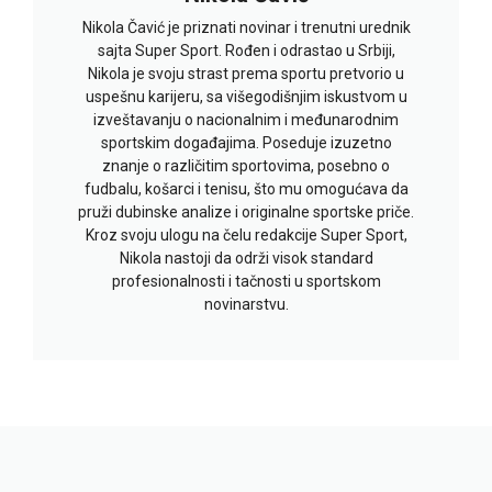
Nikola Čavić je priznati novinar i trenutni urednik
sajta Super Sport. Rođen i odrastao u Srbiji,
Nikola je svoju strast prema sportu pretvorio u
uspešnu karijeru, sa višegodišnjim iskustvom u
izveštavanju o nacionalnim i međunarodnim
sportskim događajima. Poseduje izuzetno
znanje o različitim sportovima, posebno o
fudbalu, košarci i tenisu, što mu omogućava da
pruži dubinske analize i originalne sportske priče.
Kroz svoju ulogu na čelu redakcije Super Sport,
Nikola nastoji da održi visok standard
profesionalnosti i tačnosti u sportskom
novinarstvu.