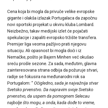
Cena koja bi mogla da privuče velike evropske
gigante i olakša izlazak Portugalaca da započnu
novi sportski projekat u okviru kluba Lombard.
Neizbežno, takav medijski izlet će pojačati
spekulacije i zapaliti evropsko tržište transfera.
Premijer liga veoma pažljivo prati njegovu
situaciju. Ali opasnost bi mogla doći i iz
Nemačke, pošto je Bajern Minhen već okušao
sreću prošle sezone. Za sada, međutim, glavna
zainteresovana strana odbija da požuruje stvari,
radije se fokusira na međunarodni rok sa
Portugalom: “
Očigledno, sada je najvažnija stvar
Svetsko prvenstvo. Da napravim svoje Svetsko
prvenstvo, da uspem da pomognem Selecau
najbolje što mogu, a onda, kada dođe to vreme,