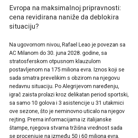
Evropa na maksimalnoj pripravnosti:
cena revidirana naniže da deblokira
situaciju?
Na ugovornom nivou, Rafael Leao je povezan sa
AC Milanom do 30. juna 2028. godine, sa
stratosferskom otpusnom klauzulom
postavljenom na 175 miliona evra. Iznos koji se
sada smatra prevelikim s obzirom na njegovu
nedavnu situaciju. Po Alegrijevom naređenju,
igrač zaista prolazi kroz delikatan period sportski,
sa samo 10 golova i 3 asistencije u 31 utakmici
ove sezone, što je neminovno uticalo na njegov
rejting. Prema informacijama iz italijanske
štampe, njegova stvarna tržišna vrednost sada
se procenjuje na između 50 i 60 miliona evra.