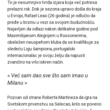
To je nesumnjivo tvrda izjava koja već potresa
prelazni rok. Dok je sezona upravo došla do kraja
u Evropi, Rafael Leao (26 godina) je odlučio da
pređe u brzinu u vezi sa svojom budućnošću.
Najavljen da odlazi nakon delikatne godine pod
Masimilijanom Alegrijem u Rossonerima,
obeležen neuspehom kluba da se kvalifikuje za
sledeću Ligu šampiona, portugalski
internacionalac je svoju želju da napusti
zvanično na vrlo iskren način.
«
Već sam dao sve što sam imao u
Milanu
»
Pozvan od strane Roberta Martineza da igra na
Svetskom prvenstvu sa Selecao, krilo se poverio