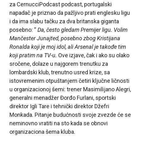
za CernucciPodcast podcast, portugalski
napadač je priznao da pažljivo prati englesku ligu
i da ima slabu tačku za dva britanska giganta
posebno: “
Da, često gledam Premijer ligu. Volim
Mančester Junajted, posebno zbog Kristijana
Ronalda koji je moj idol, ali Arsenal je takođe tim
koji pratim na TV-u.
Ove izjave, čak i ako su olako
sročene, dolaze u najgorem trenutku za
lombardski klub, trenutno usred krize, sa
istovremenim otpuštanjem četiri ključne ličnosti
u organizacionoj šemi: trener Masimilijano Alegri,
generalni menadžer Đorđo Furlani, sportski
direktor Igli Tare i tehnički direktor Džefri
Monkada. Pitanje budućnosti svoje zvezde će se
neminovno vratiti na sto kada se obnovi
organizaciona šema kluba.