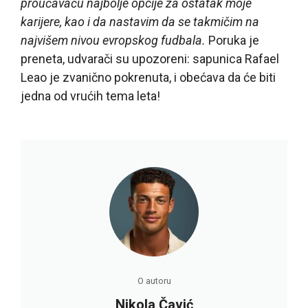
proučavaću najbolje opcije za ostatak moje
karijere, kao i da nastavim da se takmičim na
najvišem nivou evropskog fudbala.
Poruka je
preneta, udvarači su upozoreni: sapunica Rafael
Leao je zvanično pokrenuta, i obećava da će biti
jedna od vrućih tema leta!
O autoru
Nikola Čavić