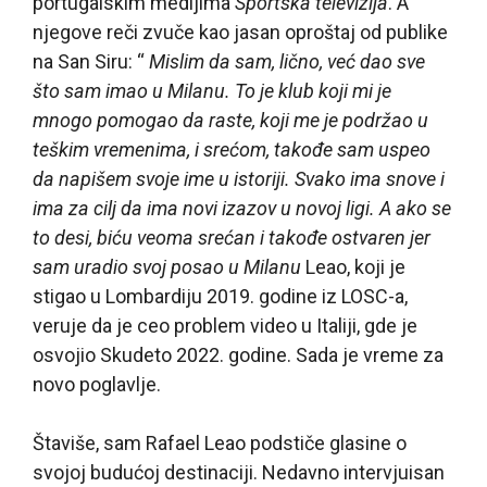
portugalskim medijima
Sportska televizija
. A
njegove reči zvuče kao jasan oproštaj od publike
na San Siru: “
Mislim da sam, lično, već dao sve
što sam imao u Milanu. To je klub koji mi je
mnogo pomogao da raste, koji me je podržao u
teškim vremenima, i srećom, takođe sam uspeo
da napišem svoje ime u istoriji. Svako ima snove i
ima za cilj da ima novi izazov u novoj ligi. A ako se
to desi, biću veoma srećan i takođe ostvaren jer
sam uradio svoj posao u Milanu
Leao, koji je
stigao u Lombardiju 2019. godine iz LOSC-a,
veruje da je ceo problem video u Italiji, gde je
osvojio Skudeto 2022. godine. Sada je vreme za
novo poglavlje.
Štaviše, sam Rafael Leao podstiče glasine o
svojoj budućoj destinaciji. Nedavno intervjuisan