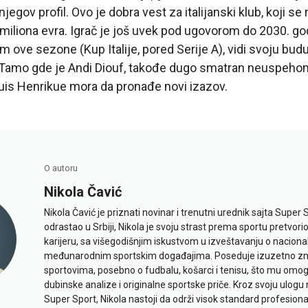
jegov profil. Ovo je dobra vest za italijanski klub, koji se
iliona evra. Igrač je još uvek pod ugovorom do 2030. god
m ove sezone (Kup Italije, pored Serije A), vidi svoju bu
Tamo gde je Andi Diouf, takođe dugo smatran neuspeho
uis Henrikue mora da pronađe novi izazov.
O autoru
Nikola Čavić
Nikola Čavić je priznati novinar i trenutni urednik sajta Super 
odrastao u Srbiji, Nikola je svoju strast prema sportu pretvor
karijeru, sa višegodišnjim iskustvom u izveštavanju o naciona
međunarodnim sportskim događajima. Poseduje izuzetno znan
sportovima, posebno o fudbalu, košarci i tenisu, što mu omo
dubinske analize i originalne sportske priče. Kroz svoju ulogu 
Super Sport, Nikola nastoji da održi visok standard profesional