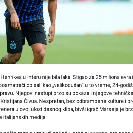
enrikea u Interu nije bila laka. Stigao za 25 miliona evra 
osmatrači opisali kao „velikodušan“ u to vreme, 24-godišnj
pravu. Njegovi nastupi brzo su pokazali njegove tehničke 
Kristijana Čivua. Nespretan, bez odbrambene kulture i pr
enera u ovoj ulozi desnog klipa, bivši igrač Marseja je br
 italijanskih medija.