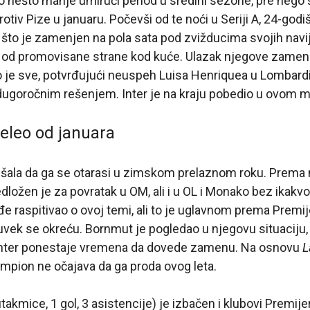
 nešto manje umirući period u sredini sezone, pre nego 
iv Pize u januaru. Počevši od te noći u Seriji A, 24-godiš
što je zamenjen na pola sata pod zvižducima svojih navi
-2 od promovisane strane kod kuće. Ulazak njegove zamen
je sve, potvrđujući neuspeh Luisa Henriquea u Lombardiji
 dugoročnim rešenjem. Inter je na kraju pobedio u ovom m
želeo od januara
ušala da ga se otarasi u zimskom prelaznom roku. Prema
dložen je za povratak u OM, ali i u OL i Monako bez ikakv
e raspitivao o ovoj temi, ali to je uglavnom prema Premije
 uvek se okreću. Bornmut je pogledao u njegovu situaciju, 
Inter ponestaje vremena da dovede zamenu. Na osnovu
L
 šampion ne očajava da ga proda ovog leta.
 utakmice, 1 gol, 3 asistencije) je izbačen i klubovi Premij