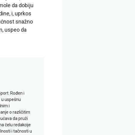
 mole da dobiju
ine, i, uprkos
dućnost snažno
m, uspeo da
Sport. Rođen i
io u uspešnu
lnim i
je o različitim
gućava da pruži
na čelu redakcije
nosti i tačnosti u