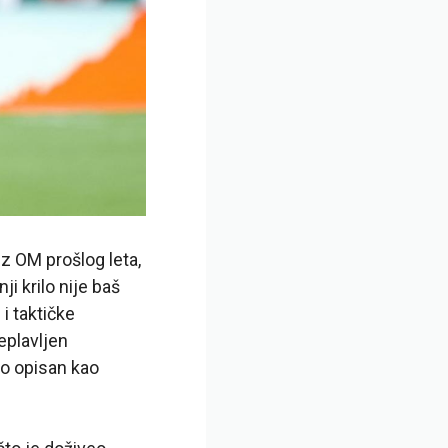
iz OM prošlog leta,
i krilo nije baš
i taktičke
eplavljen
zo opisan kao