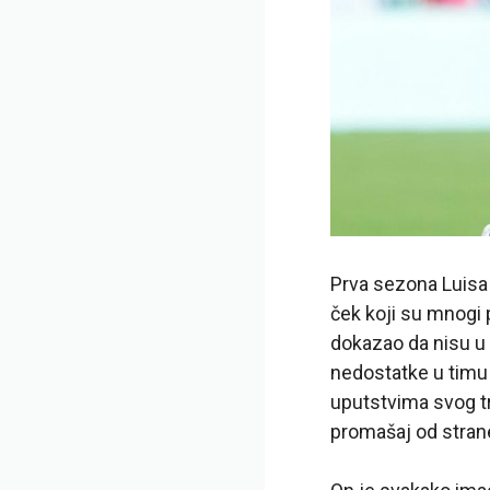
Prva sezona Luisa H
ček koji su mnogi p
dokazao da nisu u 
nedostatke u timu 
uputstvima svog tr
promašaj od strane