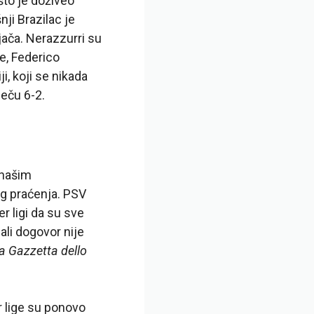
što je doživeo
nji Brazilac je
jača. Nerazzurri su
e, Federico
, koji se nikada
eču 6-2.
 našim
og praćenja. PSV
r ligi da su sve
ali dogovor nije
a Gazzetta dello
er lige su ponovo