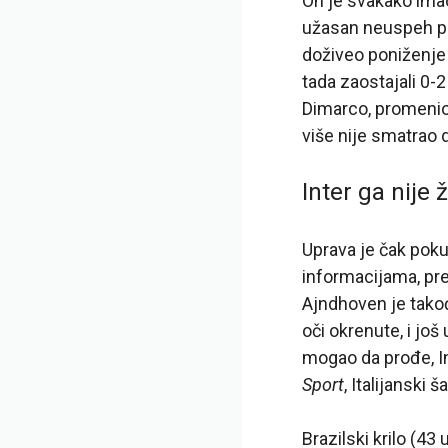
On je svakako imao
užasan neuspeh prot
doživeo poniženje 
tada zaostajali 0
Dimarco, promenio 
više nije smatrao
Inter ga nije 
Uprava je čak pok
informacijama, pre
Ajndhoven je takođ
oči okrenute, i još
mogao da prođe, 
Sport
, Italijanski
Brazilski krilo (43