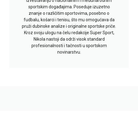
izveštavanju o nacionalnim i međunarodnim
sportskim događajima. Poseduje izuzetno
znanje o različitim sportovima, posebno o
fudbalu, košarci i tenisu, što mu omogućava da
pruži dubinske analize i originalne sportske priče.
Kroz svoju ulogu na čelu redakcije Super Sport,
Nikola nastoji da održi visok standard
profesionalnosti i tačnosti u sportskom
novinarstvu.