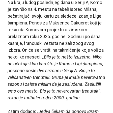
Na kraju ludog poslednjeg dana u Seriji A, Komo
je završio na 4. mestu na tabeli ispred Milana,
pečatirajući svoju kartu za sledeće izdanje Lige
šampiona. Ponos za Maksence Cakueret koji je
rekao da Komovom projektu u zimskom
prelaznom roku 2025. godine. Godinu i po dana
kasnije, francuski vezista ne žali zbog svog
izbora. On će se vratiti na takmičenje koje voli za
nekoliko meseci.
„Bilo je to nešto izuzetno. Niko
ne očekuje klub kao što je Komo u Ligi šampiona,
posebno posle dve sezone u Seriji A. Bio je to
veličanstven trenutak. Grupa je imala neverovatnu
sezonu i zaista mislim da je zaslužena. Zaslužili
smo ovo mesto. Bio je to neverovatan trenutak“,
rekao je fudbaler rođen 2000. godine.
Zatim dodade:
„Jedva čekam da ponovo igram