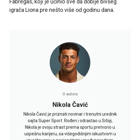
Fabregas, koji je učinio sve da dobije bivšeg
igrača Liona pre nešto više od godinu dana.
O autoru
Nikola Čavić
Nikola Čavić je priznati novinar i trenutni urednik
sajta Super Sport. Rođen i odrastao u Srbiji,
Nikola je svoju strast prema sportu pretvorio u
uspešnu karijeru, sa višegodišnjim iskustvom u