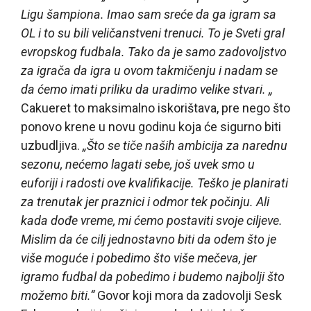
Ligu šampiona. Imao sam sreće da ga igram sa
OL i to su bili veličanstveni trenuci. To je Sveti gral
evropskog fudbala. Tako da je samo zadovoljstvo
za igrača da igra u ovom takmičenju i nadam se
da ćemo imati priliku da uradimo velike stvari. „
Cakueret to maksimalno iskorištava, pre nego što
ponovo krene u novu godinu koja će sigurno biti
uzbudljiva.
„Što se tiče naših ambicija za narednu
sezonu, nećemo lagati sebe, još uvek smo u
euforiji i radosti ove kvalifikacije. Teško je planirati
za trenutak jer praznici i odmor tek počinju. Ali
kada dođe vreme, mi ćemo postaviti svoje ciljeve.
Mislim da će cilj jednostavno biti da odem što je
više moguće i pobedimo što više mečeva, jer
igramo fudbal da pobedimo i budemo najbolji što
možemo biti.“
Govor koji mora da zadovolji Sesk