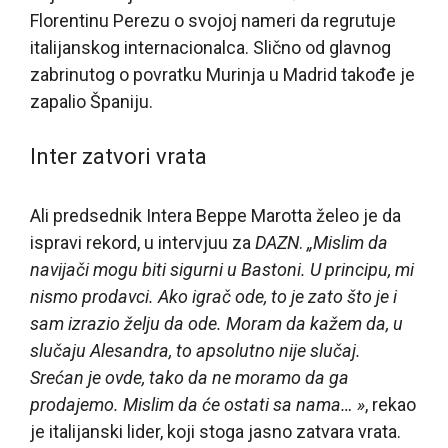
Florentinu Perezu o svojoj nameri da regrutuje
italijanskog internacionalca. Slično od glavnog
zabrinutog o povratku Murinja u Madrid takođe je
zapalio Španiju.
Inter zatvori vrata
Ali predsednik Intera Beppe Marotta želeo je da
ispravi rekord, u intervjuu za
DAZN
.
„Mislim da
navijači mogu biti sigurni u Bastoni. U principu, mi
nismo prodavci. Ako igrač ode, to je zato što je i
sam izrazio želju da ode. Moram da kažem da, u
slučaju Alesandra, to apsolutno nije slučaj.
Srećan je ovde, tako da ne moramo da ga
prodajemo. Mislim da će ostati sa nama… »
, rekao
je italijanski lider, koji stoga jasno zatvara vrata.