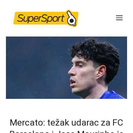
Skip
to
ME
content
Mercato: težak udarac za FC