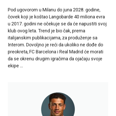
Pod ugovorom u Milanu do juna 2028. godine,
čovek koji je koštao Langobarde 40 miliona evra
u 2017. godini ne očekuje se da će napustiti svoj
klub ovog leta. Trend je bio čak, prema
italijanskim publikacijama, za produženje sa
Interom. Dovoljno je reći da ukoliko ne dođe do
preokreta, FC Barcelona i Real Madrid će morati
da se okrenu drugim igračima da ojačaju svoje
ekipe …