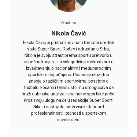
O autoru
Nikola Čavić
Nikola Čavić je priznati novinar i trenutni urednik
sajta Super Sport. Rođen i odrastao u Srbiji,
Nikola je svoju strast prema sportu pretvorio u
uspešnu karijeru, sa višegodišnjim iskustvom u
izveštavanju o nacionalnim i međunarodnim
sportskim događajima. Poseduje izuzetno
znanje o različitim sportovima, posebno o
fudbalu, košarci i tenisu, što mu omogućava da
pruži dubinske analize i originalne sportske priče.
Kroz svoju ulogu na čelu redakcije Super Sport,
Nikola nastoji da održi visok standard
profesionalnosti i tačnosti u sportskom
novinarstvu.