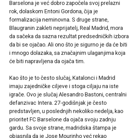
Barselona je već dobro započela svoj prelazni
rok, dolaskom Entoni Gordona, čija je
formalizacija neminovna. S druge strane,
Blaugranin zakleti neprijatelj, Real Madrid, mora
da sačeka da sazna rezultat predsedničkih izbora
da bi se ojačao. Ali ono što je sigurno je da će biti
i mnogo dolazaka, sa značajnim ulaganjima koja
će biti napravljena da ojača tim.
Kao što je to često slučaj, Katalonci i Madrid
imaju zajedničke ciljeve i stoga ciljaju na iste
igrače. Ovo je slučaj Alesandro Bastoni, centralni
defanzivac Intera. 27-godišnjak je često
predstavljen, u poslednjih nekoliko nedelja, kao
prioritet FC Barselone da ojača svoju zadnju
gardu. Sa svoje strane, madridska štampa je
objasnila da je Jose Mourinho već rekao