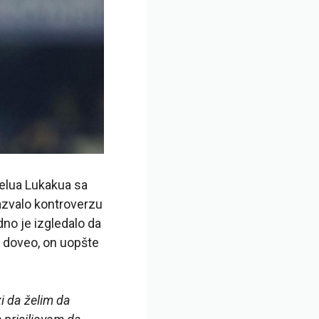
omelua Lukakua sa
zazvalo kontroverzu
dno je izgledalo da
je doveo, on uopšte
i da želim da