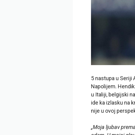
5 nastupa u Seriji 
Napolijem. Hendike
u Italiji, belgijsk
ide ka izlasku na 
nije u ovoj perspek
„Moja ljubav prem