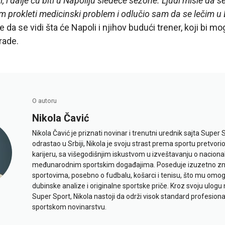
, i dalje ću biti u Napoliju sledeće sezone. Ljudi misle da s
prokleti medicinski problem i odlučio sam da se lečim u Be
e da se vidi šta će Napoli i njihov budući trener, koji bi m
urade.
O autoru
Nikola Čavić
Nikola Čavić je priznati novinar i trenutni urednik sajta Super 
odrastao u Srbiji, Nikola je svoju strast prema sportu pretvor
karijeru, sa višegodišnjim iskustvom u izveštavanju o naciona
međunarodnim sportskim događajima. Poseduje izuzetno znan
sportovima, posebno o fudbalu, košarci i tenisu, što mu omo
dubinske analize i originalne sportske priče. Kroz svoju ulogu 
Super Sport, Nikola nastoji da održi visok standard profesional
sportskom novinarstvu.