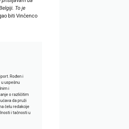
e prisiljavam da
lgiji. To je
ogao biti Vinčenco
Sport. Rođen i
io u uspešnu
lnim i
je o različitim
gućava da pruži
na čelu redakcije
nosti i tačnosti u