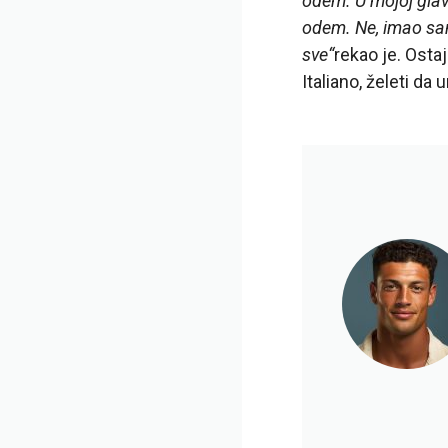
odem. U mojoj glavi
odem. Ne, imao sam 
sve“
rekao je. Ostaj
Italiano, želeti da 