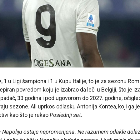
A, 1 u Ligi šampiona i 1 u Kupu Italije, to je za sezonu R
piran povredom koju je izabrao da leči u Belgiji, što je i
i napadač, 33 godina i pod ugovorom do 2027. godine, očigle
kraju sezone. Ali uprkos odlasku Antonija Kontea, koji ga 
tivi kao što je rekao
Poslednji sat
.
a Napoliju ostaje nepromenjena. Ne razumem odakle dolaz