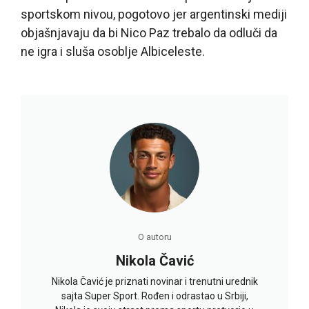
sportskom nivou, pogotovo jer argentinski mediji
objašnjavaju da bi Nico Paz trebalo da odluči da
ne igra i sluša osoblje Albiceleste.
O autoru
Nikola Čavić
Nikola Čavić je priznati novinar i trenutni urednik
sajta Super Sport. Rođen i odrastao u Srbiji,