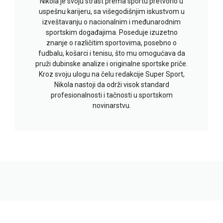
Nikola je svoju strast prema sportu pretvorio u
uspešnu karijeru, sa višegodišnjim iskustvom u
izveštavanju o nacionalnim i međunarodnim
sportskim događajima. Poseduje izuzetno
znanje o različitim sportovima, posebno o
fudbalu, košarci i tenisu, što mu omogućava da
pruži dubinske analize i originalne sportske priče.
Kroz svoju ulogu na čelu redakcije Super Sport,
Nikola nastoji da održi visok standard
profesionalnosti i tačnosti u sportskom
novinarstvu.