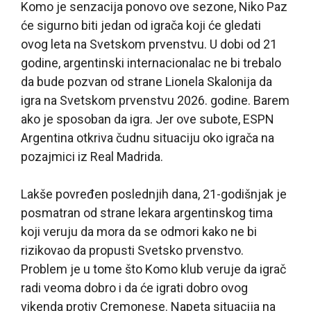
Komo je senzacija ponovo ove sezone, Niko Paz
će sigurno biti jedan od igrača koji će gledati
ovog leta na Svetskom prvenstvu. U dobi od 21
godine, argentinski internacionalac ne bi trebalo
da bude pozvan od strane Lionela Skalonija da
igra na Svetskom prvenstvu 2026. godine. Barem
ako je sposoban da igra. Jer ove subote, ESPN
Argentina otkriva čudnu situaciju oko igrača na
pozajmici iz Real Madrida.
Lakše povređen poslednjih dana, 21-godišnjak je
posmatran od strane lekara argentinskog tima
koji veruju da mora da se odmori kako ne bi
rizikovao da propusti Svetsko prvenstvo.
Problem je u tome što Komo klub veruje da igrač
radi veoma dobro i da će igrati dobro ovog
vikenda protiv Cremonese. Napeta situacija na