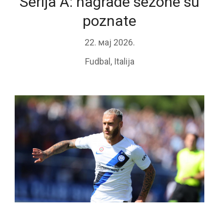
Serija A: nagrade sezone su
poznate
22. мај 2026.
Fudbal
,
Italija