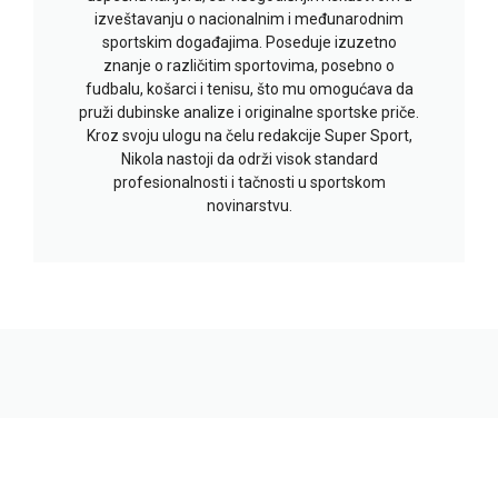
izveštavanju o nacionalnim i međunarodnim
sportskim događajima. Poseduje izuzetno
znanje o različitim sportovima, posebno o
fudbalu, košarci i tenisu, što mu omogućava da
pruži dubinske analize i originalne sportske priče.
Kroz svoju ulogu na čelu redakcije Super Sport,
Nikola nastoji da održi visok standard
profesionalnosti i tačnosti u sportskom
novinarstvu.