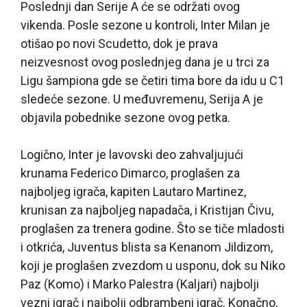
Poslednji dan Serije A će se održati ovog
vikenda. Posle sezone u kontroli, Inter Milan je
otišao po novi Scudetto, dok je prava
neizvesnost ovog poslednjeg dana je u trci za
Ligu šampiona gde se četiri tima bore da idu u C1
sledeće sezone. U međuvremenu, Serija A je
objavila pobednike sezone ovog petka.
Logično, Inter je lavovski deo zahvaljujući
krunama Federico Dimarco, proglašen za
najboljeg igrača, kapiten Lautaro Martinez,
krunisan za najboljeg napadača, i Kristijan Čivu,
proglašen za trenera godine. Što se tiče mladosti
i otkrića, Juventus blista sa Kenanom Jildizom,
koji je proglašen zvezdom u usponu, dok su Niko
Paz (Komo) i Marko Palestra (Kaljari) najbolji
vezni igrač i najbolji odbrambeni igrač. Konačno,