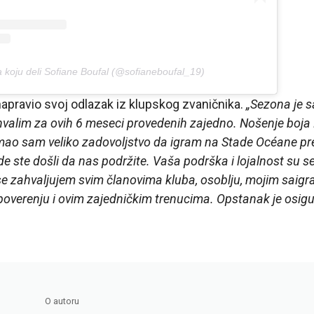
 koju deli Sofiane Boufal (@sofianeboufal_19)
 napravio svoj odlazak iz klupskog zvaničnika.
„Sezona je s
alim za ovih 6 meseci provedenih zajedno. Nošenje boja H
o sam veliko zadovoljstvo da igram na Stade Océane pred
e ste došli da nas podržite. Vaša podrška i lojalnost su s
e zahvaljujem svim članovima kluba, osoblju, mojim saig
erenju i ovim zajedničkim trenucima. Opstanak je osigur
O autoru