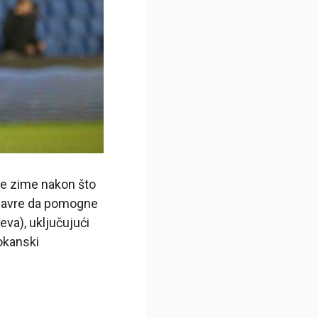
ve zime nakon što
e Havre da pomogne
eva), uključujući
okanski