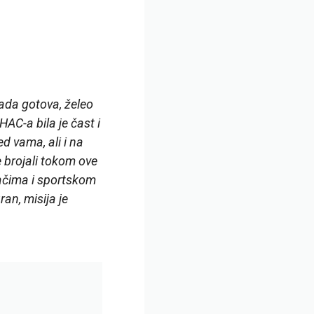
ada gotova, želeo
AC-a bila je čast i
 vama, ali i na
e brojali tokom ove
račima i sportskom
an, misija je