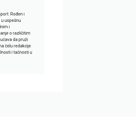
Sport. Rođen i
io u uspešnu
lnim i
je o različitim
gućava da pruži
na čelu redakcije
nosti i tačnosti u