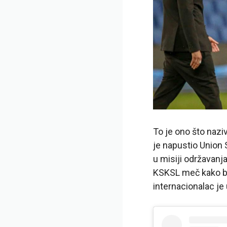
To je ono što naz
je napustio Union 
u misiji održavanj
KSKSL meč kako bi
internacionalac je