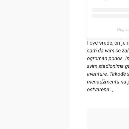
Objava
I ove srede, on je
sam da vam se zahv
ogroman ponos. Ima
svim stadionima gd
avanture. Takođe s
menadžmentu na pov
ostvarena. „