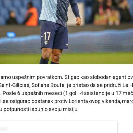
ivamo uspešnim povratkom. Stigao kao slobodan agent o
Saint-Gilloise, Sofiane Boufal je pristao da se pridruži L
a. Posle 6 uspešnih meseci (1 gol i 4 asistencije u 17 meč
 se osigurao opstanak protiv Lorienta ovog vikenda, mar
 u potpunosti ispunio svoju misiju.