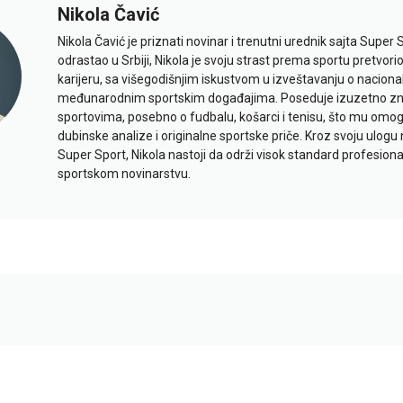
Nikola Čavić
Nikola Čavić je priznati novinar i trenutni urednik sajta Super 
odrastao u Srbiji, Nikola je svoju strast prema sportu pretvor
karijeru, sa višegodišnjim iskustvom u izveštavanju o naciona
međunarodnim sportskim događajima. Poseduje izuzetno znan
sportovima, posebno o fudbalu, košarci i tenisu, što mu omo
dubinske analize i originalne sportske priče. Kroz svoju ulogu 
Super Sport, Nikola nastoji da održi visok standard profesional
sportskom novinarstvu.