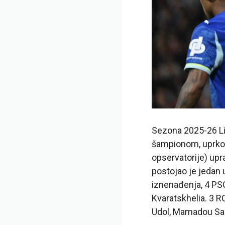
Sezona 2025-26 Lig
šampionom, uprkos
opservatorije) upr
postojao je jedan u
iznenađenja, 4 PSG 
Kvaratskhelia. 3 R
Udol, Mamadou San