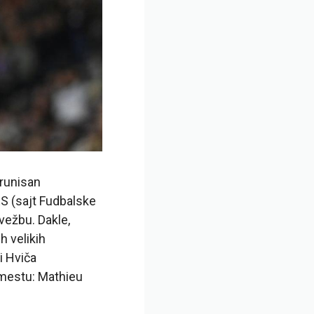
krunisan
S (sajt Fudbalske
vežbu. Dakle,
h velikih
 i Hviča
 mestu: Mathieu