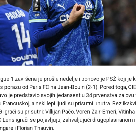
ue 1 završena je prošle nedelje i ponovo je PSŽ koji je 
 porazu od Paris FC na Jean-Bouin (2-1). Pored toga, CIE
avo je predstavio svojih jedanaest u 34 prvenstva za ovu 
 Francuskoj, a neki lepi ljudi su prisutni unutra. Bez ikakvi
igrači su prisutni: Villijan Pačo, Voren Zair-Emeri, Vitinha
C Lens igrači se pojavljuju, zahvaljujući drugoplasiranom
gare i Florian Thauvin.