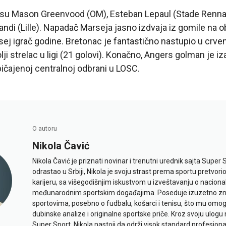
 su Mason Greenvood (OM), Esteban Lepaul (Stade Rennai
andi (Lille). Napadač Marseja jasno izdvaja iz gomile na
rsej igrač godine. Bretonac je fantastično nastupio u crv
lji strelac u ligi (21 golovi). Konačno, Angers golman je iz
ičajenoj centralnoj odbrani u LOSC.
O autoru
Nikola Čavić
Nikola Čavić je priznati novinar i trenutni urednik sajta Super 
odrastao u Srbiji, Nikola je svoju strast prema sportu pretvor
karijeru, sa višegodišnjim iskustvom u izveštavanju o naciona
međunarodnim sportskim događajima. Poseduje izuzetno znan
sportovima, posebno o fudbalu, košarci i tenisu, što mu omo
dubinske analize i originalne sportske priče. Kroz svoju ulogu 
Super Sport, Nikola nastoji da održi visok standard profesional