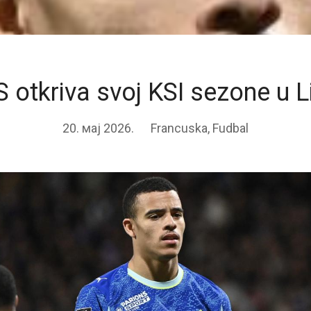
S otkriva svoj KSI sezone u Li
20. мај 2026.
Francuska
,
Fudbal