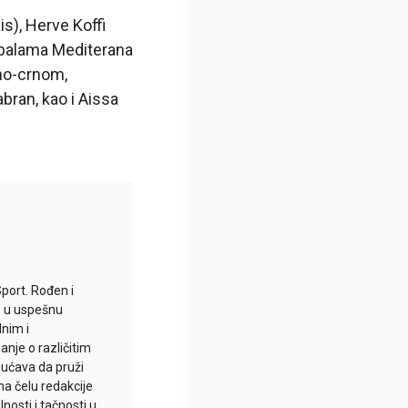
s), Herve Koffi
 obalama Mediterana
eno-crnom,
abran, kao i Aissa
Sport. Rođen i
io u uspešnu
lnim i
je o različitim
gućava da pruži
na čelu redakcije
nosti i tačnosti u