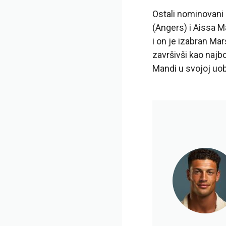
Ostali nominovani
(Angers) i Aissa M
i on je izabran Ma
završivši kao najbo
Mandi u svojoj uob