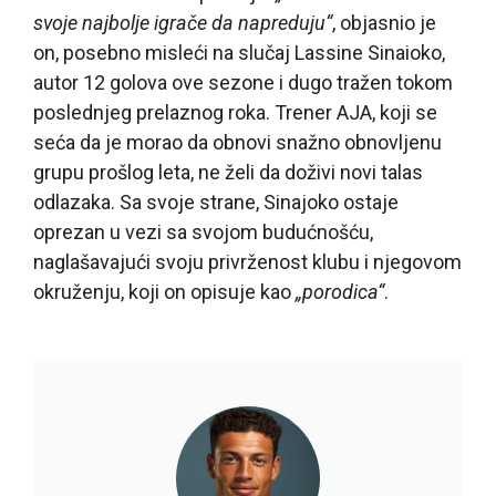
svoje najbolje igrače da napreduju“
, objasnio je
on, posebno misleći na slučaj Lassine Sinaioko,
autor 12 golova ove sezone i dugo tražen tokom
poslednjeg prelaznog roka. Trener AJA, koji se
seća da je morao da obnovi snažno obnovljenu
grupu prošlog leta, ne želi da doživi novi talas
odlazaka. Sa svoje strane, Sinajoko ostaje
oprezan u vezi sa svojom budućnošću,
naglašavajući svoju privrženost klubu i njegovom
okruženju, koji on opisuje kao
„porodica“
.