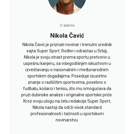
O autoru
Nikola Čavić
Nikola Čavić je priznati novinar i trenutni urednik
sajta Super Sport. Rođen i odrastao u Srbiji,
Nikola je svoju strast prema sportu pretvorio u
uspešnu karijeru, sa višegodišnjim iskustvom u
izveštavanju o nacionalnim i međunarodnim
sportskim događajima. Poseduje izuzetno
znanje o različitim sportovima, posebno o
fudbalu, košarci i tenisu, što mu omogućava da
pruži dubinske analize i originalne sportske priče.
Kroz svoju ulogu na čelu redakcije Super Sport,
Nikola nastoji da održi visok standard
profesionalnosti i tačnosti u sportskom
novinarstvu.