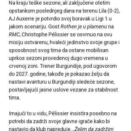
Na kraju teške sezone, ali zaključene otetim
opstankom poslednjeg dana na terenu Lila (0-2),
AJ Auxerre je potvrdio svoj boravak u Ligi 1 u
jakom scenariju. Gost
Rothen je u plamenu
na
RMC
, Christophe Pélissier se osvrnuo na ovu
misiju ostvarenu, hvaleći jedinstvo svoje grupe i
sposobnost svog tima da ostane mobilisan
uprkos sezoni provedenoj dugo vremena u
crvenoj zoni. Trener Burgundije, pod ugovorom
do 2027. godine, takođe je pokazao želju da
nastavi avanturu u Burgundiji sledeće sezone,
postavljajući jasne uslove vezane za stabilnost
tima.
Imajući to u vidu, Pélissier insistira posebno na
potrebi da zadrži svoje glavne igrače kako bi
nastavio da klub napreduje.
„Želim da zadržim