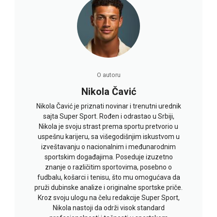
O autoru
Nikola Čavić
Nikola Čavić je priznati novinar i trenutni urednik
sajta Super Sport. Rođen i odrastao u Srbiji,
Nikola je svoju strast prema sportu pretvorio u
uspešnu karijeru, sa višegodišnjim iskustvom u
izveštavanju o nacionalnim i međunarodnim
sportskim događajima. Poseduje izuzetno
znanje o različitim sportovima, posebno o
fudbalu, košarci i tenisu, što mu omogućava da
pruži dubinske analize i originalne sportske priče.
Kroz svoju ulogu na čelu redakcije Super Sport,
Nikola nastoji da održi visok standard