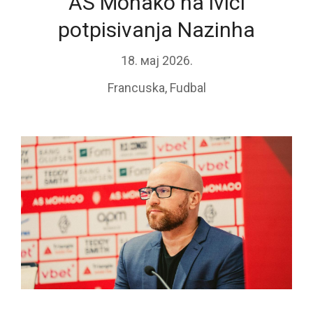
AS Monako na ivici
potpisivanja Nazinha
18. мај 2026.
Francuska
,
Fudbal