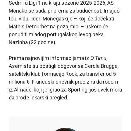
Sedmi u Ligi 1 na kraju sezone 2025-2026, AS
Monako se sada priprema za budućnost. Imajući
to u vidu, lideri Monegaskije – koji će dočekati
Mathis Detourbet na pozajmici – uskoro će
ponuditi mladog portugalskog levog beka,
Nazinha (22 godine).
Prema najnovijim informacijama iz
O Timu
,
Asemiste su postigli dogovor sa Cercle Brugge,
satelitski klub formacije Rock, za transfer od 5
miliona €. Francuski dnevnik precizira da rodom
iz Almade, koji je igrao za Sporting, još uvek mora
da prođe lekarski pregled.