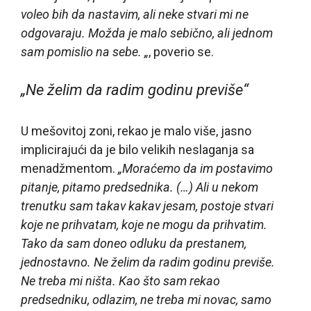
voleo bih da nastavim, ali neke stvari mi ne
odgovaraju. Možda je malo sebično, ali jednom
sam pomislio na sebe. „
, poverio se.
„Ne želim da radim godinu previše“
U mešovitoj zoni, rekao je malo više, jasno
implicirajući da je bilo velikih neslaganja sa
menadžmentom.
„Moraćemo da im postavimo
pitanje, pitamo predsednika. (…) Ali u nekom
trenutku sam takav kakav jesam, postoje stvari
koje ne prihvatam, koje ne mogu da prihvatim.
Tako da sam doneo odluku da prestanem,
jednostavno. Ne želim da radim godinu previše.
Ne treba mi ništa. Kao što sam rekao
predsedniku, odlazim, ne treba mi novac, samo