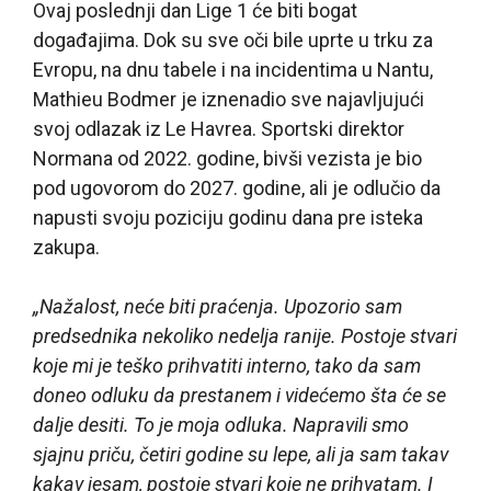
Ovaj poslednji dan Lige 1 će biti bogat
događajima. Dok su sve oči bile uprte u trku za
Evropu, na dnu tabele i na incidentima u Nantu,
Mathieu Bodmer je iznenadio sve najavljujući
svoj odlazak iz Le Havrea. Sportski direktor
Normana od 2022. godine, bivši vezista je bio
pod ugovorom do 2027. godine, ali je odlučio da
napusti svoju poziciju godinu dana pre isteka
zakupa.
„Nažalost, neće biti praćenja. Upozorio sam
predsednika nekoliko nedelja ranije. Postoje stvari
koje mi je teško prihvatiti interno, tako da sam
doneo odluku da prestanem i videćemo šta će se
dalje desiti. To je moja odluka. Napravili smo
sjajnu priču, četiri godine su lepe, ali ja sam takav
kakav jesam, postoje stvari koje ne prihvatam. I