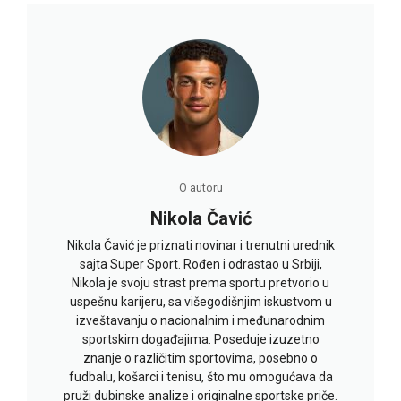
O autoru
Nikola Čavić
Nikola Čavić je priznati novinar i trenutni urednik
sajta Super Sport. Rođen i odrastao u Srbiji,
Nikola je svoju strast prema sportu pretvorio u
uspešnu karijeru, sa višegodišnjim iskustvom u
izveštavanju o nacionalnim i međunarodnim
sportskim događajima. Poseduje izuzetno
znanje o različitim sportovima, posebno o
fudbalu, košarci i tenisu, što mu omogućava da
pruži dubinske analize i originalne sportske priče.