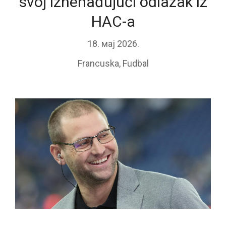
svoj iznenađujući odlazak iz
HAC-a
18. мај 2026.
Francuska
,
Fudbal