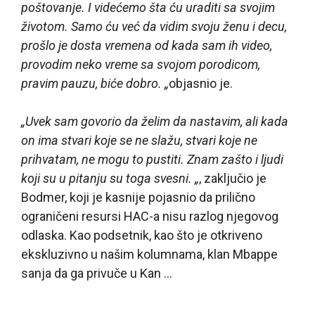
poštovanje. I videćemo šta ću uraditi sa svojim
životom. Samo ću već da vidim svoju ženu i decu,
prošlo je dosta vremena od kada sam ih video,
provodim neko vreme sa svojom porodicom,
pravim pauzu, biće dobro. „
objasnio je.
„Uvek sam govorio da želim da nastavim, ali kada
on ima stvari koje se ne slažu, stvari koje ne
prihvatam, ne mogu to pustiti. Znam zašto i ljudi
koji su u pitanju su toga svesni. „
, zaključio je
Bodmer, koji je kasnije pojasnio da prilično
ograničeni resursi HAC-a nisu razlog njegovog
odlaska. Kao podsetnik, kao što je otkriveno
ekskluzivno u našim kolumnama, klan Mbappe
sanja da ga privuče u Kan …