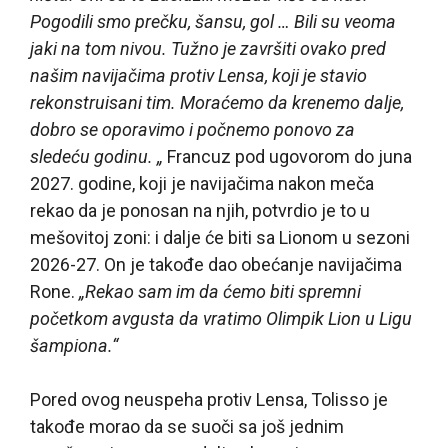
Pogodili smo prečku, šansu, gol … Bili su veoma
jaki na tom nivou. Tužno je završiti ovako pred
našim navijačima protiv Lensa, koji je stavio
rekonstruisani tim. Moraćemo da krenemo dalje,
dobro se oporavimo i počnemo ponovo za
sledeću godinu. „
Francuz pod ugovorom do juna
2027. godine, koji je navijačima nakon meča
rekao da je ponosan na njih, potvrdio je to u
mešovitoj zoni: i dalje će biti sa Lionom u sezoni
2026-27. On je takođe dao obećanje navijačima
Rone.
„Rekao sam im da ćemo biti spremni
početkom avgusta da vratimo Olimpik Lion u Ligu
šampiona.“
Pored ovog neuspeha protiv Lensa, Tolisso je
takođe morao da se suoči sa još jednim