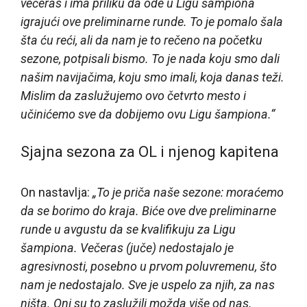
večeras i ima priliku da ode u Ligu šampiona
igrajući ove preliminarne runde. To je pomalo šala
šta ću reći, ali da nam je to rečeno na početku
sezone, potpisali bismo. To je nada koju smo dali
našim navijačima, koju smo imali, koja danas teži.
Mislim da zaslužujemo ovo četvrto mesto i
učinićemo sve da dobijemo ovu Ligu šampiona.“
Sjajna sezona za OL i njenog kapitena
On nastavlja:
„To je priča naše sezone: moraćemo
da se borimo do kraja. Biće ove dve preliminarne
runde u avgustu da se kvalifikuju za Ligu
šampiona. Večeras (juče) nedostajalo je
agresivnosti, posebno u prvom poluvremenu, što
nam je nedostajalo. Sve je uspelo za njih, za nas
ništa. Oni su to zaslužili možda više od nas.