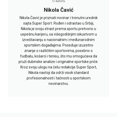
O autoru
Nikola Čavić
Nikola Čavić je priznati novinar i trenutni urednik
sajta Super Sport. Rođen i odrastao u Srbiji,
Nikola je svoju strast prema sportu pretvorio u
uspešnu karijeru, sa višegodišnjim iskustvom u
izveštavanju o nacionalnim i međunarodnim
sportskim događajima. Poseduje izuzetno
znanje o različitim sportovima, posebno o
fudbalu, košarci i tenisu, što mu omogućava da
pruži dubinske analize i originalne sportske priče.
Kroz svoju ulogu na čelu redakcije Super Sport,
Nikola nastoji da održi visok standard
profesionalnosti i tačnosti u sportskom
novinarstvu.