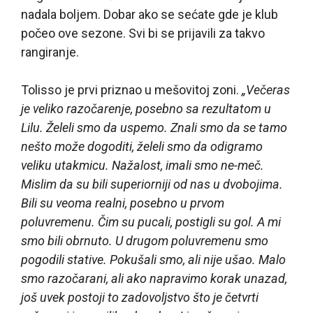
nadala boljem. Dobar ako se sećate gde je klub
počeo ove sezone. Svi bi se prijavili za takvo
rangiranje.
Tolisso je prvi priznao u mešovitoj zoni.
„Večeras
je veliko razočarenje, posebno sa rezultatom u
Lilu. Želeli smo da uspemo. Znali smo da se tamo
nešto može dogoditi, želeli smo da odigramo
veliku utakmicu. Nažalost, imali smo ne-meč.
Mislim da su bili superiorniji od nas u dvobojima.
Bili su veoma realni, posebno u prvom
poluvremenu. Čim su pucali, postigli su gol. A mi
smo bili obrnuto. U drugom poluvremenu smo
pogodili stative. Pokušali smo, ali nije ušao. Malo
smo razočarani, ali ako napravimo korak unazad,
još uvek postoji to zadovoljstvo što je četvrti