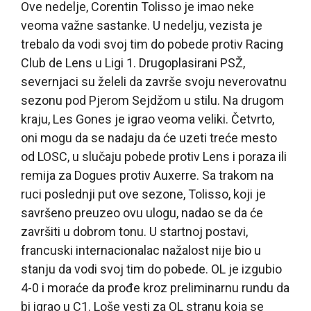
Ove nedelje, Corentin Tolisso je imao neke
veoma važne sastanke. U nedelju, vezista je
trebalo da vodi svoj tim do pobede protiv Racing
Club de Lens u Ligi 1. Drugoplasirani PSŽ,
severnjaci su želeli da završe svoju neverovatnu
sezonu pod Pjerom Sejdžom u stilu. Na drugom
kraju, Les Gones je igrao veoma veliki. Četvrto,
oni mogu da se nadaju da će uzeti treće mesto
od LOSC, u slučaju pobede protiv Lens i poraza ili
remija za Dogues protiv Auxerre. Sa trakom na
ruci poslednji put ove sezone, Tolisso, koji je
savršeno preuzeo ovu ulogu, nadao se da će
završiti u dobrom tonu. U startnoj postavi,
francuski internacionalac nažalost nije bio u
stanju da vodi svoj tim do pobede. OL je izgubio
4-0 i moraće da prođe kroz preliminarnu rundu da
bi igrao u C1. Loše vesti za OL stranu koja se