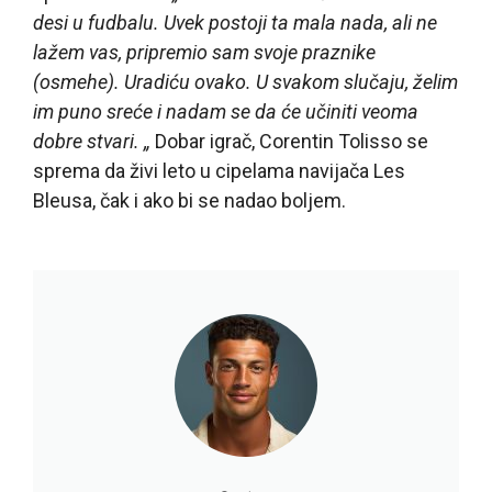
desi u fudbalu. Uvek postoji ta mala nada, ali ne
lažem vas, pripremio sam svoje praznike
(osmehe). Uradiću ovako. U svakom slučaju, želim
im puno sreće i nadam se da će učiniti veoma
dobre stvari. „
Dobar igrač, Corentin Tolisso se
sprema da živi leto u cipelama navijača Les
Bleusa, čak i ako bi se nadao boljem.