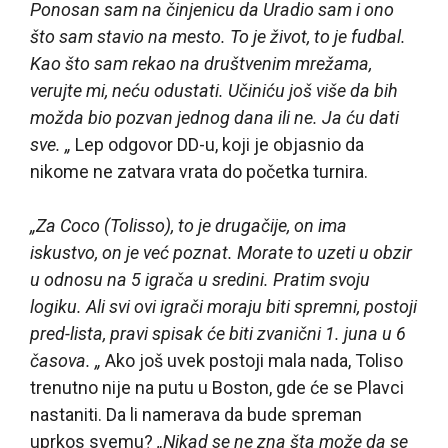
Ponosan sam na činjenicu da Uradio sam i ono
što sam stavio na mesto. To je život, to je fudbal.
Kao što sam rekao na društvenim mrežama,
verujte mi, neću odustati. Učiniću još više da bih
možda bio pozvan jednog dana ili ne. Ja ću dati
sve. „
Lep odgovor DD-u, koji je objasnio da
nikome ne zatvara vrata do početka turnira.
„Za Coco (Tolisso), to je drugačije, on ima
iskustvo, on je već poznat. Morate to uzeti u obzir
u odnosu na 5 igrača u sredini. Pratim svoju
logiku. Ali svi ovi igrači moraju biti spremni, postoji
pred-lista, pravi spisak će biti zvanični 1. juna u 6
časova. „
Ako još uvek postoji mala nada, Toliso
trenutno nije na putu u Boston, gde će se Plavci
nastaniti. Da li namerava da bude spreman
uprkos svemu?
„Nikad se ne zna šta može da se