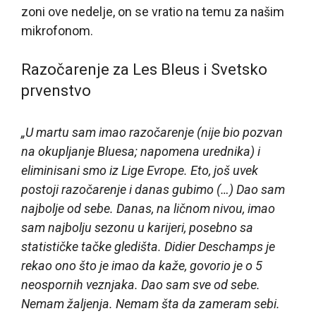
zoni ove nedelje, on se vratio na temu za našim
mikrofonom.
Razočarenje za Les Bleus i Svetsko
prvenstvo
„U martu sam imao razočarenje (nije bio pozvan
na okupljanje Bluesa; napomena urednika) i
eliminisani smo iz Lige Evrope. Eto, još uvek
postoji razočarenje i danas gubimo (…) Dao sam
najbolje od sebe. Danas, na ličnom nivou, imao
sam najbolju sezonu u karijeri, posebno sa
statističke tačke gledišta. Didier Deschamps je
rekao ono što je imao da kaže, govorio je o 5
neospornih veznjaka. Dao sam sve od sebe.
Nemam žaljenja. Nemam šta da zameram sebi.