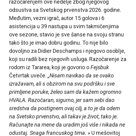
razočarenjem ove nedelje zbog njegovog
odsustva sa Svetskog prvenstva 2026. godine.
Međutim, vezni igrač, autor 15 golova i 6
asistencija u 39 nastupa u svim takmičenjima
ove sezone, stavio je sve šanse na svoju stranu
tako što je imao dobru godinu. To nije bilo
dovoljno za Didier Deschamps i njegovo osoblje,
koji su radili bez njegovih usluga. Razočarenje za
rodom iz Tararea, koji je govorio o
Fejsbuk
Četvrtak uveče.
„Nisam navikao da se ovako
izražavam, ali s obzirom na svu podršku i sve
primljene poruke, želeo sam da kažem ogromno
HVALA. Razočaran, sigurno, jer sam sebi dao
sredstva da postignem ovaj cilj, a to je da odem
na Svetsko prvenstvo, ali takav je život, tako je.
Računajte na mene da uradim još više i nikada ne
odustaj. Snaga francuskog tima. »
U mešovitoj