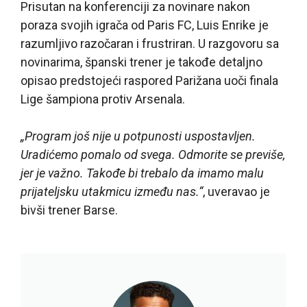
Prisutan na konferenciji za novinare nakon
poraza svojih igrača od Paris FC, Luis Enrike je
razumljivo razočaran i frustriran. U razgovoru sa
novinarima, španski trener je takođe detaljno
opisao predstojeći raspored Parižana uoči finala
Lige šampiona protiv Arsenala.
„Program još nije u potpunosti uspostavljen.
Uradićemo pomalo od svega. Odmorite se previše,
jer je važno. Takođe bi trebalo da imamo malu
prijateljsku utakmicu između nas.“
, uveravao je
bivši trener Barse.