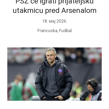
PSŽ će igrati prijateljsku
utakmicu pred Arsenalom
18. мај 2026.
Francuska
,
Fudbal