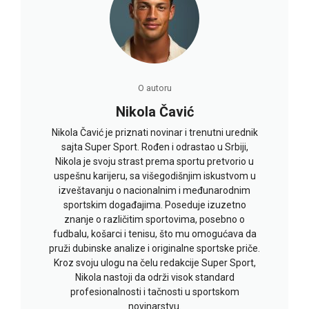
O autoru
Nikola Čavić
Nikola Čavić je priznati novinar i trenutni urednik
sajta Super Sport. Rođen i odrastao u Srbiji,
Nikola je svoju strast prema sportu pretvorio u
uspešnu karijeru, sa višegodišnjim iskustvom u
izveštavanju o nacionalnim i međunarodnim
sportskim događajima. Poseduje izuzetno
znanje o različitim sportovima, posebno o
fudbalu, košarci i tenisu, što mu omogućava da
pruži dubinske analize i originalne sportske priče.
Kroz svoju ulogu na čelu redakcije Super Sport,
Nikola nastoji da održi visok standard
profesionalnosti i tačnosti u sportskom
novinarstvu.