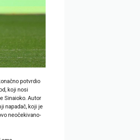
 konačno potvrdio
d, koji nosi
ne Sinaioko. Autor
i napadač, koji je
tovo neočekivano-