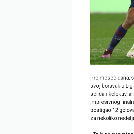
Pre mesec dana, si
svoj boravak u Lig
solidan kolektiv, a
impresivnog finaln
postigao 12 golova
za nekoliko nedelj