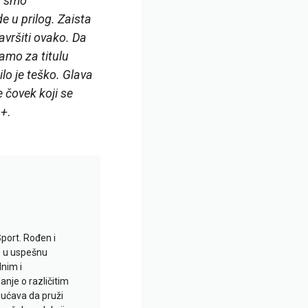
li smo
 u prilog. Zaista
avršiti ovako. Da
amo za titulu
ilo je teško. Glava
e čovek koji se
1+
.
Sport. Rođen i
io u uspešnu
lnim i
je o različitim
gućava da pruži