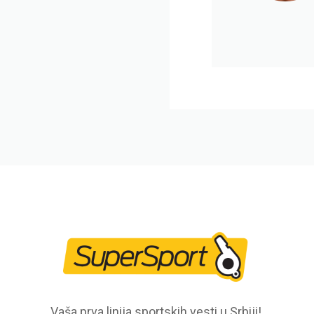
Vaša prva linija sportskih vesti u Srbiji!