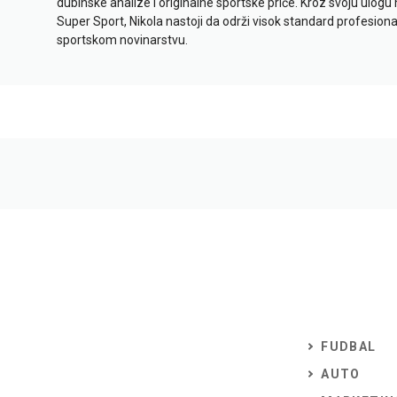
dubinske analize i originalne sportske priče. Kroz svoju ulogu 
Super Sport, Nikola nastoji da održi visok standard profesional
sportskom novinarstvu.
FUDBAL
AUTO