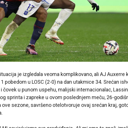
tuacija je izgledala veoma komplikovano, ali AJ Auxerre
i 1 pobedom u LOSC (2-0) na dan utakmice 34. Srećan isho
li i čovek u punom uspehu, malijski internacionalac, Lassi
og sprinta i zapreke u ovom poslednjem meču, 26-godišnj
 ove sezone, savršeno otelotvoruje ovaj srećan kraj, go
a.