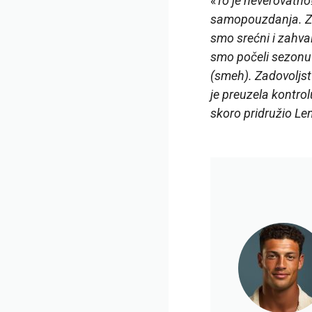
«
To je neverovatno
samopouzdanja. Zna
smo srećni i zahva
smo počeli sezonu 
(smeh). Zadovoljstv
je preuzela kontrol
skoro pridružio Len