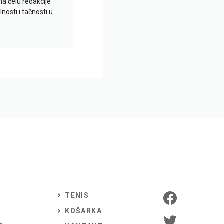
na čelu redakcije
nosti i tačnosti u
TENIS
KOŠARKA