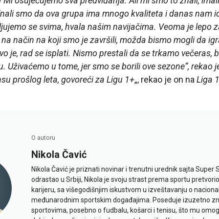
! Mi osujećujemo sva predviđanja. Ali mi smo to znali, ima
li smo da ova grupa ima mnogo kvaliteta i danas nam ide
ljujemo se svima, hvala našim navijačima. Veoma je lepo z
na način na koji smo je završili, možda bismo mogli da igr
o je, rad se isplati. Nismo prestali da se trkamo večeras, b
u. Uživaćemo u tome, jer smo se borili ove sezone“, rekao j
su prošlog leta, govoreći za Ligu 1+
„, rekao je on na
Liga 
O autoru
Nikola Čavić
Nikola Čavić je priznati novinar i trenutni urednik sajta Super 
odrastao u Srbiji, Nikola je svoju strast prema sportu pretvor
karijeru, sa višegodišnjim iskustvom u izveštavanju o naciona
međunarodnim sportskim događajima. Poseduje izuzetno znan
sportovima, posebno o fudbalu, košarci i tenisu, što mu omo