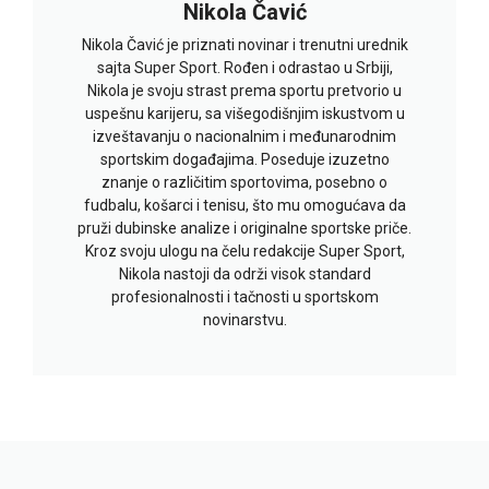
Nikola Čavić
Nikola Čavić je priznati novinar i trenutni urednik
sajta Super Sport. Rođen i odrastao u Srbiji,
Nikola je svoju strast prema sportu pretvorio u
uspešnu karijeru, sa višegodišnjim iskustvom u
izveštavanju o nacionalnim i međunarodnim
sportskim događajima. Poseduje izuzetno
znanje o različitim sportovima, posebno o
fudbalu, košarci i tenisu, što mu omogućava da
pruži dubinske analize i originalne sportske priče.
Kroz svoju ulogu na čelu redakcije Super Sport,
Nikola nastoji da održi visok standard
profesionalnosti i tačnosti u sportskom
novinarstvu.