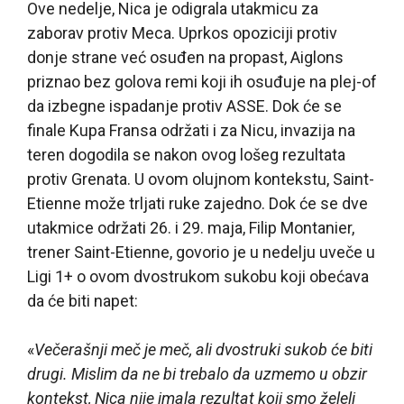
Ove nedelje, Nica je odigrala utakmicu za
zaborav protiv Meca. Uprkos opoziciji protiv
donje strane već osuđen na propast, Aiglons
priznao bez golova remi koji ih osuđuje na plej-of
da izbegne ispadanje protiv ASSE. Dok će se
finale Kupa Fransa održati i za Nicu, invazija na
teren dogodila se nakon ovog lošeg rezultata
protiv Grenata. U ovom olujnom kontekstu, Saint-
Etienne može trljati ruke zajedno. Dok će se dve
utakmice održati 26. i 29. maja, Filip Montanier,
trener Saint-Etienne, govorio je u nedelju uveče u
Ligi 1+ o ovom dvostrukom sukobu koji obećava
da će biti napet:
«
Večerašnji meč je meč, ali dvostruki sukob će biti
drugi. Mislim da ne bi trebalo da uzmemo u obzir
kontekst, Nica nije imala rezultat koji smo želeli