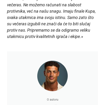
večeras. Ne možemo računati na slabost
protivnika, već na našu snagu. Imaju finale Kupa,
svaka utakmica ima svoju istinu. Samo zato što
su večeras izgubili ne znači da će to biti slučaj
protiv nas. Pripremamo se da odigramo veliku
utakmicu protiv kvalitetnih igrača i ekipe.
»
O autoru