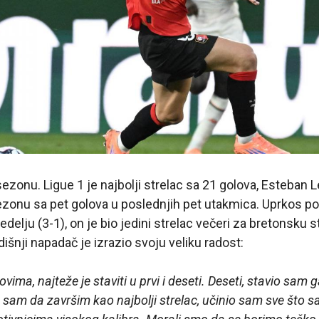
zonu. Ligue 1 je najbolji strelac sa 21 golova, Esteban L
sezonu sa pet golova u poslednjih pet utakmica. Uprkos 
delju (3-1), on je bio jedini strelac večeri za bretonsku s
išnji napadač je izrazio svoju veliku radost:
vima, najteže je staviti u prvi i deseti. Deseti, stavio sam 
o sam da završim kao najbolji strelac, učinio sam sve što