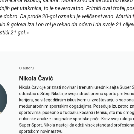
tivnicima visokog kalibra. Morali smo da se borimo teško 
njih pet utakmica, to je neverovatno. Primiti ovaj trofej po
 dobro. Da prođe 20-gol oznaku je veličanstveno. Martin te
o 8 golova iza i on mi je rekao da odem i da svoje 21 cilj
stići 21 gol.
»
O autoru
Nikola Čavić
Nikola Čavić je priznati novinar i trenutni urednik sajta Super 
odrastao u Srbiji, Nikola je svoju strast prema sportu pretvor
karijeru, sa višegodišnjim iskustvom u izveštavanju o naciona
međunarodnim sportskim događajima. Poseduje izuzetno znan
sportovima, posebno o fudbalu, košarci i tenisu, što mu omo
dubinske analize i originalne sportske priče. Kroz svoju ulogu 
Super Sport, Nikola nastoji da održi visok standard profesional
sportskom novinarstvu.