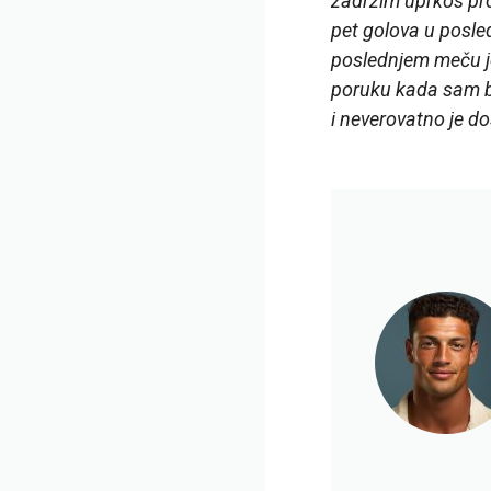
zadržim uprkos pro
pet golova u posled
poslednjem meču je
poruku kada sam bi
i neverovatno je do