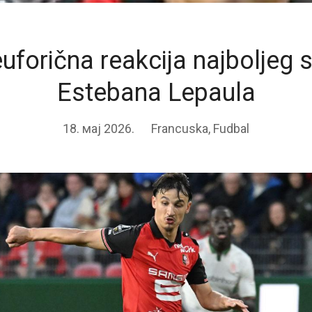
euforična reakcija najboljeg s
Estebana Lepaula
18. мај 2026.
Francuska
,
Fudbal