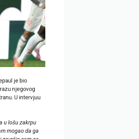
epaul je bio
porazu njegovog
tranu. U intervjuu
ga u lošu zakrpu
 sam mogao da ga