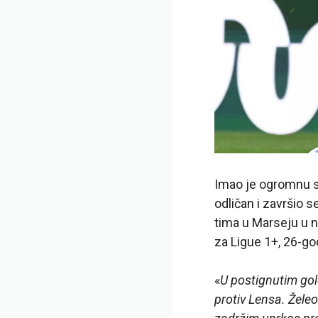
Imao je ogromnu se
odličan i završio 
tima u Marseju u ne
za Ligue 1+, 26-god
«
U postignutim golo
protiv Lensa. Žele