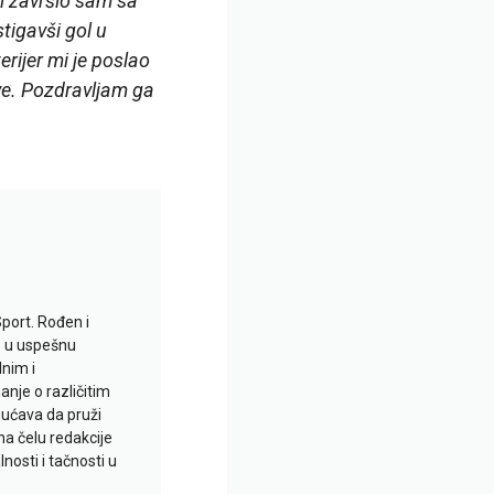
i završio sam sa
stigavši gol u
rijer mi je poslao
eve. Pozdravljam ga
Sport. Rođen i
io u uspešnu
lnim i
je o različitim
gućava da pruži
na čelu redakcije
nosti i tačnosti u