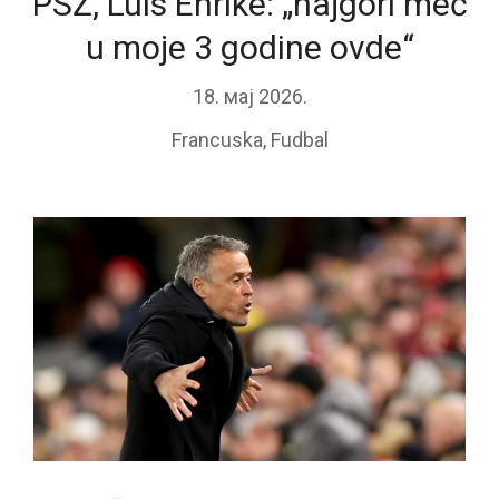
PSŽ, Luis Enrike: „najgori meč
u moje 3 godine ovde“
18. мај 2026.
Francuska
,
Fudbal