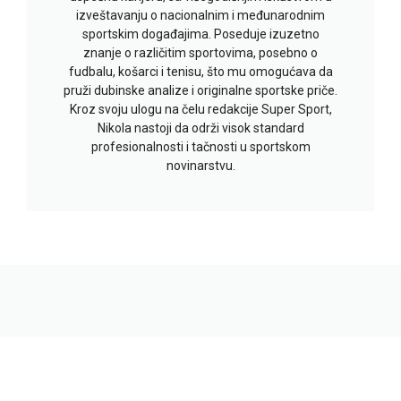
izveštavanju o nacionalnim i međunarodnim
sportskim događajima. Poseduje izuzetno
znanje o različitim sportovima, posebno o
fudbalu, košarci i tenisu, što mu omogućava da
pruži dubinske analize i originalne sportske priče.
Kroz svoju ulogu na čelu redakcije Super Sport,
Nikola nastoji da održi visok standard
profesionalnosti i tačnosti u sportskom
novinarstvu.