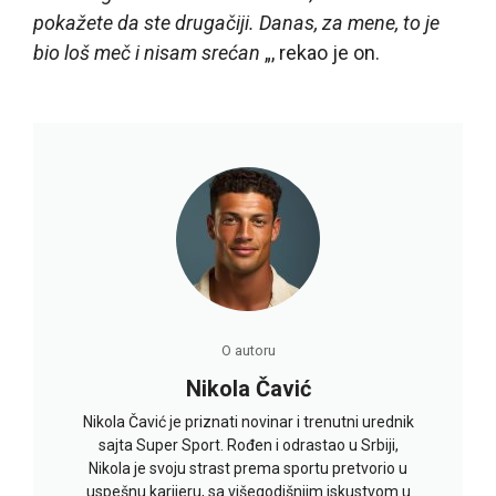
pokažete da ste drugačiji. Danas, za mene, to je
bio loš meč i nisam srećan
„, rekao je on.
O autoru
Nikola Čavić
Nikola Čavić je priznati novinar i trenutni urednik
sajta Super Sport. Rođen i odrastao u Srbiji,
Nikola je svoju strast prema sportu pretvorio u
uspešnu karijeru, sa višegodišnjim iskustvom u