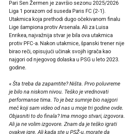
Pari Sen Žermen je završio sezonu 2025/2026
Liga 1 porazom od suseda Paris FC (2-1).
Utakmica koja prethodi dugo očekivanom finalu
Lige šampiona protiv Arsenala. Ali za Luisa
Enrikea, najvažnija stvar je bila ova utakmica
protiv PFC-a. Nakon utakmice, španski trener nije
birao reči, opisujući učinak svojih igrača kao
najgori od njegovog dolaska u PSG u leto 2023.
godine.
«
Šta treba da zapamtite? Ništa. Prvo poluvreme
je bilo na niskom nivou. Teško je vrednovati
performanse tima. To je bez sumnje bio najgori
meč koji sam video od nas u moje tri godine ovde.
Objasniti to do finala? Ima mnogo stvari, izgovora.
Ali ja ne volim izgovore. Znam da je teško igrati
ovakve igre. Ali kada ste u PSŽ-u, morate da