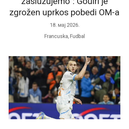
zaslužujemo“: Gouiri je
zgrožen uprkos pobedi OM-a
18. мај 2026.
Francuska
,
Fudbal