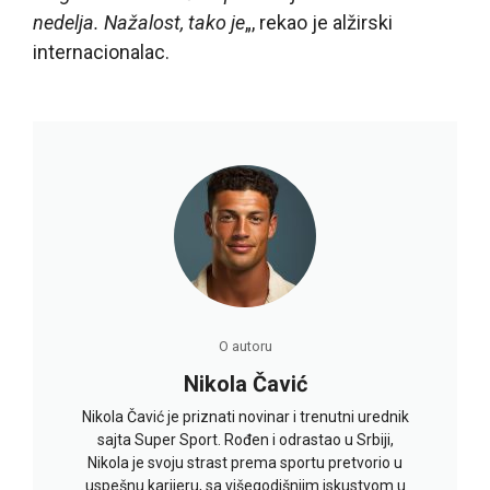
nedelja. Nažalost, tako je
„, rekao je alžirski
internacionalac.
O autoru
Nikola Čavić
Nikola Čavić je priznati novinar i trenutni urednik
sajta Super Sport. Rođen i odrastao u Srbiji,
Nikola je svoju strast prema sportu pretvorio u
uspešnu karijeru, sa višegodišnjim iskustvom u