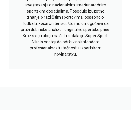
izveštavanju o nacionalnim i međunarodnim
sportskim događajima. Poseduje izuzetno
znanje o različitim sportovima, posebno o
fudbalu, košarci i tenisu, što mu omogućava da
pruži dubinske analize i originalne sportske priče.
Kroz svoju ulogu na čelu redakcije Super Sport,
Nikola nastoji da održi visok standard
profesionalnosti i tačnosti u sportskom
novinarstvu.