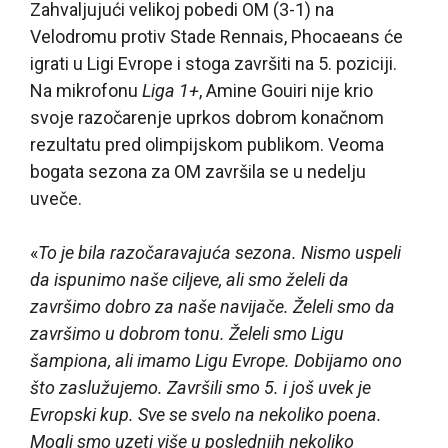
Zahvaljujući velikoj pobedi OM (3-1) na
Velodromu protiv Stade Rennais, Phocaeans će
igrati u Ligi Evrope i stoga završiti na 5. poziciji.
Na mikrofonu
Liga 1+
, Amine Gouiri nije krio
svoje razočarenje uprkos dobrom konačnom
rezultatu pred olimpijskom publikom. Veoma
bogata sezona za OM završila se u nedelju
uveče.
«
To je bila razočaravajuća sezona. Nismo uspeli
da ispunimo naše ciljeve, ali smo želeli da
završimo dobro za naše navijače. Želeli smo da
završimo u dobrom tonu. Želeli smo Ligu
šampiona, ali imamo Ligu Evrope. Dobijamo ono
što zaslužujemo. Završili smo 5. i još uvek je
Evropski kup. Sve se svelo na nekoliko poena.
Mogli smo uzeti više u poslednjih nekoliko