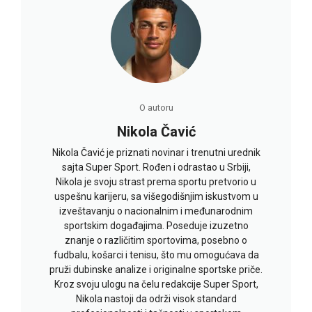
O autoru
Nikola Čavić
Nikola Čavić je priznati novinar i trenutni urednik
sajta Super Sport. Rođen i odrastao u Srbiji,
Nikola je svoju strast prema sportu pretvorio u
uspešnu karijeru, sa višegodišnjim iskustvom u
izveštavanju o nacionalnim i međunarodnim
sportskim događajima. Poseduje izuzetno
znanje o različitim sportovima, posebno o
fudbalu, košarci i tenisu, što mu omogućava da
pruži dubinske analize i originalne sportske priče.
Kroz svoju ulogu na čelu redakcije Super Sport,
Nikola nastoji da održi visok standard