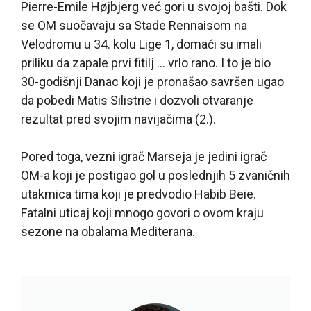
Pierre-Emile Højbjerg već gori u svojoj bašti. Dok
se OM suočavaju sa Stade Rennaisom na
Velodromu u 34. kolu Lige 1, domaći su imali
priliku da zapale prvi fitilj … vrlo rano. I to je bio
30-godišnji Danac koji je pronašao savršen ugao
da pobedi Matis Silistrie i dozvoli otvaranje
rezultat pred svojim navijačima (2.).
Pored toga, vezni igrač Marseja je jedini igrač
OM-a koji je postigao gol u poslednjih 5 zvaničnih
utakmica tima koji je predvodio Habib Beie.
Fatalni uticaj koji mnogo govori o ovom kraju
sezone na obalama Mediterana.