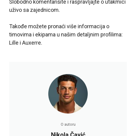
Slobodno komentarišite i raspravljajte o utakmici
uživo sa zajednicom.
Takođe možete pronaći više informacija o
timovima i ekipama u našim detaljnim profilima:
Lille i Auxerre.
O autoru
Nikola Čavić