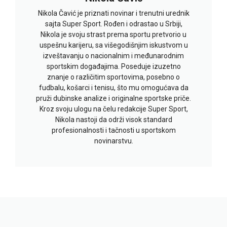
Nikola Čavić je priznati novinar i trenutni urednik
sajta Super Sport. Rođen i odrastao u Srbiji,
Nikola je svoju strast prema sportu pretvorio u
uspešnu karijeru, sa višegodišnjim iskustvom u
izveštavanju o nacionalnim i međunarodnim
sportskim događajima. Poseduje izuzetno
znanje o različitim sportovima, posebno o
fudbalu, košarci i tenisu, što mu omogućava da
pruži dubinske analize i originalne sportske priče.
Kroz svoju ulogu na čelu redakcije Super Sport,
Nikola nastoji da održi visok standard
profesionalnosti i tačnosti u sportskom
novinarstvu.