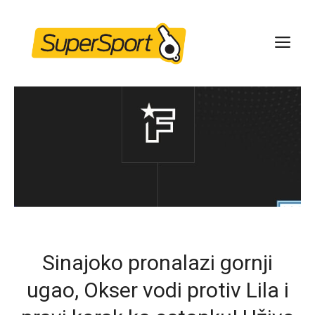
Skip
to
ME
content
Sinajoko pronalazi gornji
ugao, Okser vodi protiv Lila i