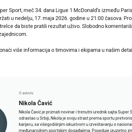
uper Sport, meč 34. dana Ligue 1 McDonald’s između Paris
žati u nedelju, 17. maja 2026. godine u 21:00 časova. Pron
strelce da biste pratili rezultat uživo. Slobodno komentariši
 zajednicom.
aći više informacija o timovima i ekipama u našim detal
O autoru
Nikola Čavić
Nikola Čavić je priznati novinar i trenutni urednik sajta Super 
odrastao u Srbiji, Nikola je svoju strast prema sportu pretvor
karijeru, sa višegodišnjim iskustvom u izveštavanju o naciona
međunarodnim sportskim događajima. Poseduje izuzetno znan