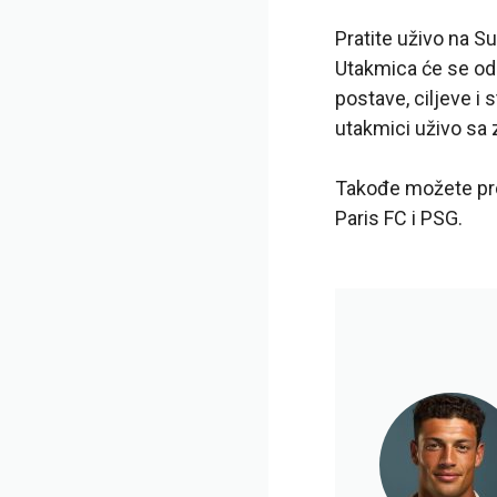
Pratite uživo na S
Utakmica će se odr
postave, ciljeve i 
utakmici uživo sa
Takođe možete pron
Paris FC i PSG.