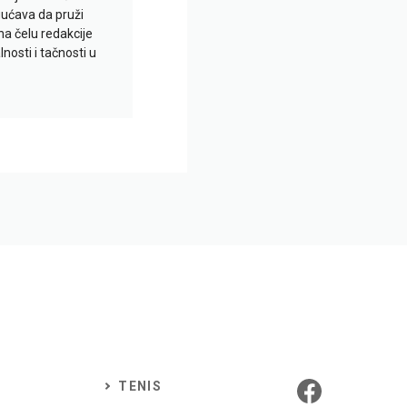
gućava da pruži
na čelu redakcije
nosti i tačnosti u
TENIS