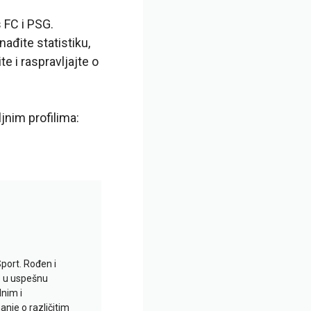
 FC i PSG.
ađite statistiku,
te i raspravljajte o
jnim profilima:
Sport. Rođen i
io u uspešnu
lnim i
je o različitim