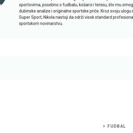
sportovima, posebno o fudbalu, košarci i tenisu, što mu omo
dubinske analize i originalne sportske priče. Kroz svoju ulogu 
Super Sport, Nikola nastoji da održi visok standard profesional
sportskom novinarstvu.
FUDBAL