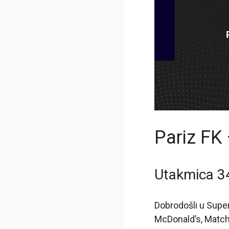
Pariz FK
Utakmica 34
Dobrodošli u Super
McDonald’s, Match