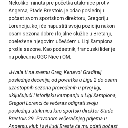
Nekoliko minuta pre početka utakmice protiv
Angersa, Stade Brestois je odao poslednju
počast svom sportskom direktoru, Gregoriju
Lorenciju, koji će napustiti svoju poziciju nakon
osam sezona dobre i lojalne službe u Bretanji,
obeležene njegovim učešćem u Ligi šampiona
prošle sezone. Kao podsetnik, francuski lider je
na policama OGC Nice i OM.
«
Hvala ti na svemu Greg, Kenavo! Graditelj
poslednje decenije, od povratka u Ligu 2 do osam
uzastopnih sezona provedenih u prvoj ligi,
uključujući i istorijsku kampanju u Ligi šampiona,
Gregori Lorenci će večeras odigrati svoju
poslednju utakmicu kao sportski direktor Stade
Brestois 29. Povodom večerašnjeg prijema u
Angersu, klub i svi ljudi Bresta će mu odati počast