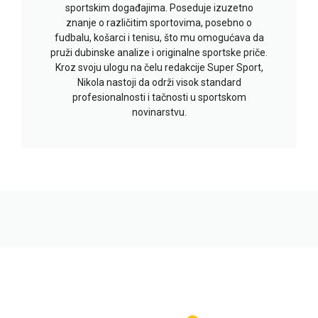
sportskim događajima. Poseduje izuzetno
znanje o različitim sportovima, posebno o
fudbalu, košarci i tenisu, što mu omogućava da
pruži dubinske analize i originalne sportske priče.
Kroz svoju ulogu na čelu redakcije Super Sport,
Nikola nastoji da održi visok standard
profesionalnosti i tačnosti u sportskom
novinarstvu.