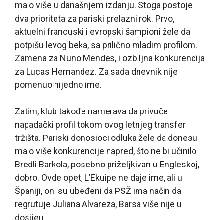
malo više u današnjem izdanju. Stoga postoje
dva prioriteta za pariski prelazni rok. Prvo,
aktuelni francuski i evropski šampioni žele da
potpišu levog beka, sa prilično mladim profilom.
Zamena za Nuno Mendes, i ozbiljna konkurencija
za Lucas Hernandez. Za sada dnevnik nije
pomenuo nijedno ime.
Zatim, klub takođe namerava da privuče
napadački profil tokom ovog letnjeg transfer
tržišta. Pariski donosioci odluka žele da donesu
malo više konkurencije napred, što ne bi učinilo
Bredli Barkola, posebno priželjkivan u Engleskoj,
dobro. Ovde opet, L’Ekuipe ne daje ime, ali u
Španiji, oni su ubeđeni da PSŽ ima način da
regrutuje Juliana Alvareza, Barsa više nije u
dosijeu …