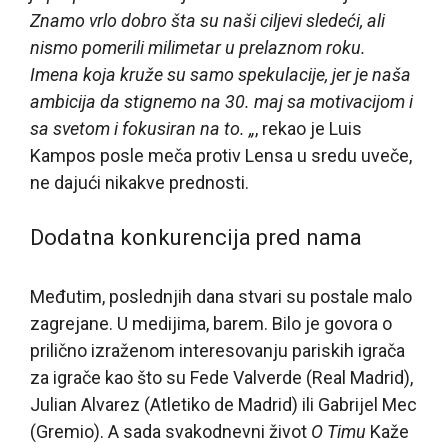
Znamo vrlo dobro šta su naši ciljevi sledeći, ali
nismo pomerili milimetar u prelaznom roku.
Imena koja kruže su samo spekulacije, jer je naša
ambicija da stignemo na 30. maj sa motivacijom i
sa svetom i fokusiran na to. „
, rekao je Luis
Kampos posle meča protiv Lensa u sredu uveče,
ne dajući nikakve prednosti.
Dodatna konkurencija pred nama
Međutim, poslednjih dana stvari su postale malo
zagrejane. U medijima, barem. Bilo je govora o
prilično izraženom interesovanju pariskih igrača
za igrače kao što su Fede Valverde (Real Madrid),
Julian Alvarez (Atletiko de Madrid) ili Gabrijel Mec
(Gremio). A sada svakodnevni život
O Timu
Kaže