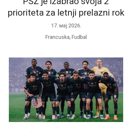
PSŽ je izabrao svoja 2
prioriteta za letnji prelazni rok
17. мај 2026.
Francuska
,
Fudbal