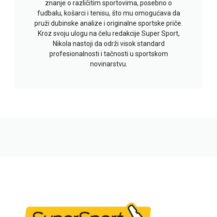
znanje o različitim sportovima, posebno o
fudbalu, košarci i tenisu, što mu omogućava da
pruži dubinske analize i originalne sportske priče.
Kroz svoju ulogu na čelu redakcije Super Sport,
Nikola nastoji da održi visok standard
profesionalnosti i tačnosti u sportskom
novinarstvu.