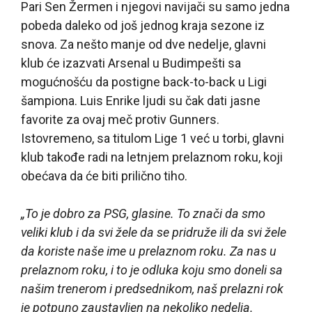
Pari Sen Žermen i njegovi navijači su samo jedna
pobeda daleko od još jednog kraja sezone iz
snova. Za nešto manje od dve nedelje, glavni
klub će izazvati Arsenal u Budimpešti sa
mogućnošću da postigne back-to-back u Ligi
šampiona. Luis Enrike ljudi su čak dati jasne
favorite za ovaj meč protiv Gunners.
Istovremeno, sa titulom Lige 1 već u torbi, glavni
klub takođe radi na letnjem prelaznom roku, koji
obećava da će biti prilično tiho.
„To je dobro za PSG, glasine. To znači da smo
veliki klub i da svi žele da se pridruže ili da svi žele
da koriste naše ime u prelaznom roku. Za nas u
prelaznom roku, i to je odluka koju smo doneli sa
našim trenerom i predsednikom, naš prelazni rok
je potpuno zaustavljen na nekoliko nedelja.