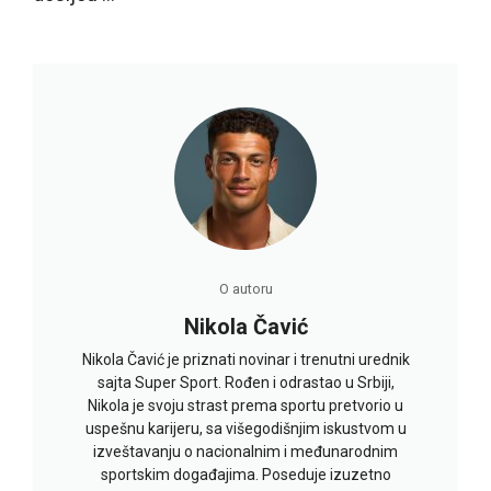
O autoru
Nikola Čavić
Nikola Čavić je priznati novinar i trenutni urednik
sajta Super Sport. Rođen i odrastao u Srbiji,
Nikola je svoju strast prema sportu pretvorio u
uspešnu karijeru, sa višegodišnjim iskustvom u
izveštavanju o nacionalnim i međunarodnim
sportskim događajima. Poseduje izuzetno