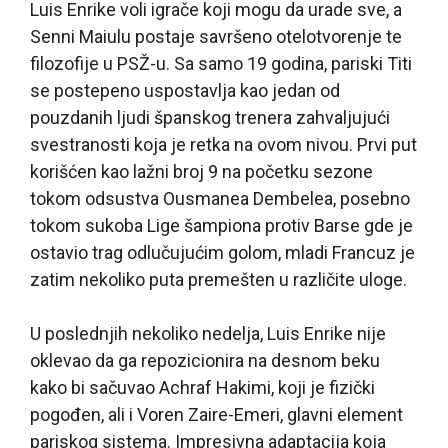
Luis Enrike voli igrače koji mogu da urade sve, a
Senni Maiulu postaje savršeno otelotvorenje te
filozofije u PSŽ-u. Sa samo 19 godina, pariski Titi
se postepeno uspostavlja kao jedan od
pouzdanih ljudi španskog trenera zahvaljujući
svestranosti koja je retka na ovom nivou. Prvi put
korišćen kao lažni broj 9 na početku sezone
tokom odsustva Ousmanea Dembelea, posebno
tokom sukoba Lige šampiona protiv Barse gde je
ostavio trag odlučujućim golom, mladi Francuz je
zatim nekoliko puta premešten u različite uloge.
U poslednjih nekoliko nedelja, Luis Enrike nije
oklevao da ga repozicionira na desnom beku
kako bi sačuvao Achraf Hakimi, koji je fizički
pogođen, ali i Voren Zaire-Emeri, glavni element
pariskog sistema. Impresivna adaptacija koja