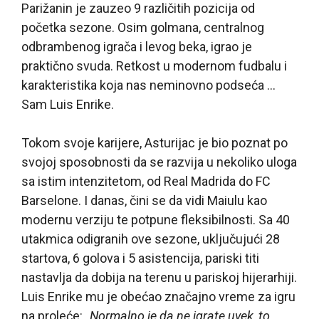
Parižanin je zauzeo 9 različitih pozicija od
početka sezone. Osim golmana, centralnog
odbrambenog igrača i levog beka, igrao je
praktično svuda. Retkost u modernom fudbalu i
karakteristika koja nas neminovno podseća …
Sam Luis Enrike.
Tokom svoje karijere, Asturijac je bio poznat po
svojoj sposobnosti da se razvija u nekoliko uloga
sa istim intenzitetom, od Real Madrida do FC
Barselone. I danas, čini se da vidi Maiulu kao
modernu verziju te potpune fleksibilnosti. Sa 40
utakmica odigranih ove sezone, uključujući 28
startova, 6 golova i 5 asistencija, pariski titi
nastavlja da dobija na terenu u pariskoj hijerarhiji.
Luis Enrike mu je obećao značajno vreme za igru
na proleće:
„Normalno je da ne igrate uvek, to