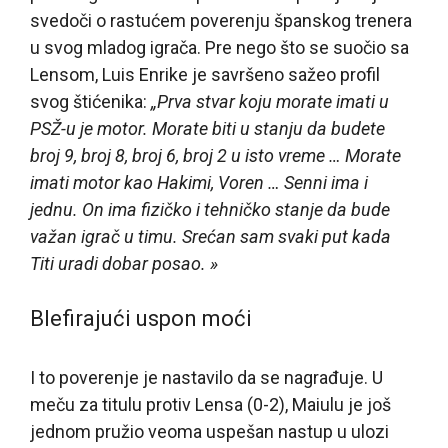
svedoči o rastućem poverenju španskog trenera
u svog mladog igrača. Pre nego što se suočio sa
Lensom, Luis Enrike je savršeno sažeo profil
svog štićenika:
„Prva stvar koju morate imati u
PSŽ-u je motor. Morate biti u stanju da budete
broj 9, broj 8, broj 6, broj 2 u isto vreme … Morate
imati motor kao Hakimi, Voren … Senni ima i
jednu. On ima fizičko i tehničko stanje da bude
važan igrač u timu. Srećan sam svaki put kada
Titi uradi dobar posao. »
Blefirajući uspon moći
I to poverenje je nastavilo da se nagrađuje. U
meču za titulu protiv Lensa (0-2), Maiulu je još
jednom pružio veoma uspešan nastup u ulozi