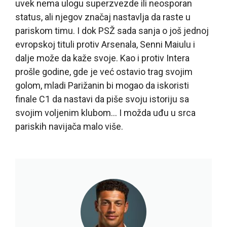
uvek nema ulogu superzvezde ili neosporan
status, ali njegov značaj nastavlja da raste u
pariskom timu. I dok PSŽ sada sanja o još jednoj
evropskoj tituli protiv Arsenala, Senni Maiulu i
dalje može da kaže svoje. Kao i protiv Intera
prošle godine, gde je već ostavio trag svojim
golom, mladi Parižanin bi mogao da iskoristi
finale C1 da nastavi da piše svoju istoriju sa
svojim voljenim klubom… I možda uđu u srca
pariskih navijača malo više.