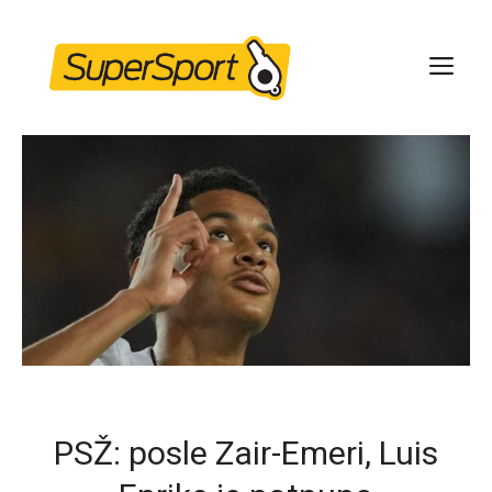
Skip
to
ME
content
PSŽ: posle Zair-Emeri, Luis