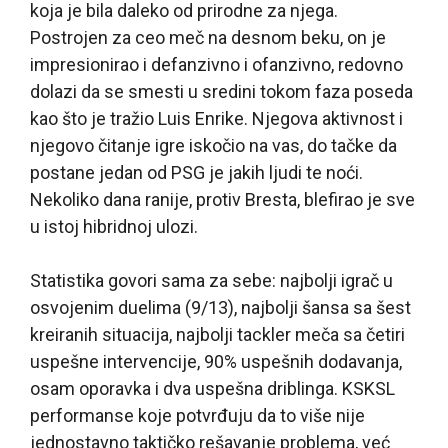
koja je bila daleko od prirodne za njega.
Postrojen za ceo meč na desnom beku, on je
impresionirao i defanzivno i ofanzivno, redovno
dolazi da se smesti u sredini tokom faza poseda
kao što je tražio Luis Enrike. Njegova aktivnost i
njegovo čitanje igre iskočio na vas, do tačke da
postane jedan od PSG je jakih ljudi te noći.
Nekoliko dana ranije, protiv Bresta, blefirao je sve
u istoj hibridnoj ulozi.
Statistika govori sama za sebe: najbolji igrač u
osvojenim duelima (9/13), najbolji šansa sa šest
kreiranih situacija, najbolji tackler meča sa četiri
uspešne intervencije, 90% uspešnih dodavanja,
osam oporavka i dva uspešna driblinga. KSKSL
performanse koje potvrđuju da to više nije
jednostavno taktičko rešavanje problema, već