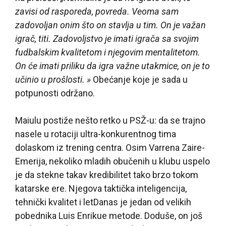
zavisi od rasporeda, povreda. Veoma sam
zadovoljan onim što on stavlja u tim. On je važan
igrač, titi. Zadovoljstvo je imati igrača sa svojim
fudbalskim kvalitetom i njegovim mentalitetom.
On će imati priliku da igra važne utakmice, on je to
učinio u prošlosti. »
Obećanje koje je sada u
potpunosti održano.
Maiulu postiže nešto retko u PSŽ-u: da se trajno
nasele u rotaciji ultra-konkurentnog tima
dolaskom iz trening centra. Osim Varrena Zaire-
Emerija, nekoliko mladih obučenih u klubu uspelo
je da stekne takav kredibilitet tako brzo tokom
katarske ere. Njegova taktička inteligencija,
tehnički kvalitet i letDanas je jedan od velikih
pobednika Luis Enrikue metode. Doduše, on još