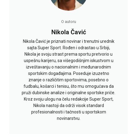
O autoru
Nikola Čavić
Nikola Čavić je priznati novinar i trenutni urednik
sajta Super Sport. Rođen i odrastao u Srbiji,
Nikola je svoju strast prema sportu pretvorio u
uspešnu karijeru, sa višegodišnjim iskustvom u
izveštavanju o nacionalnim i međunarodnim
sportskim događajima. Poseduje izuzetno
znanje o različitim sportovima, posebno o
fudbalu, košarci i tenisu, što mu omogućava da
pruži dubinske analize i originalne sportske priče.
Kroz svoju ulogu na čelu redakcije Super Sport,
Nikola nastoji da održi visok standard
profesionalnosti i tačnosti u sportskom
novinarstvu.