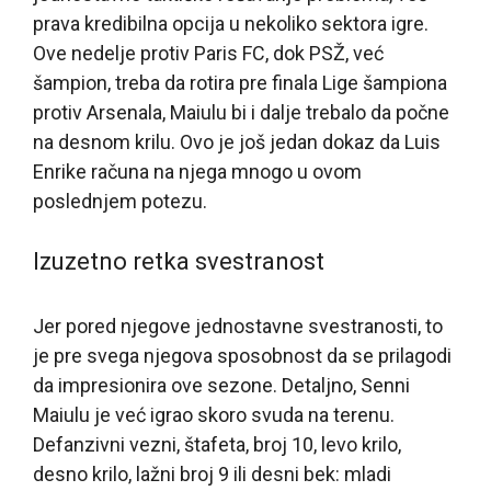
prava kredibilna opcija u nekoliko sektora igre.
Ove nedelje protiv Paris FC, dok PSŽ, već
šampion, treba da rotira pre finala Lige šampiona
protiv Arsenala, Maiulu bi i dalje trebalo da počne
na desnom krilu. Ovo je još jedan dokaz da Luis
Enrike računa na njega mnogo u ovom
poslednjem potezu.
Izuzetno retka svestranost
Jer pored njegove jednostavne svestranosti, to
je pre svega njegova sposobnost da se prilagodi
da impresionira ove sezone. Detaljno, Senni
Maiulu je već igrao skoro svuda na terenu.
Defanzivni vezni, štafeta, broj 10, levo krilo,
desno krilo, lažni broj 9 ili desni bek: mladi