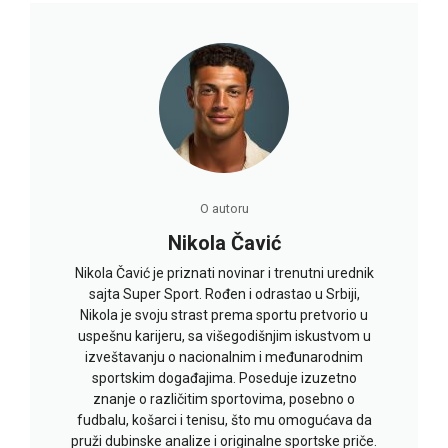
O autoru
Nikola Čavić
Nikola Čavić je priznati novinar i trenutni urednik
sajta Super Sport. Rođen i odrastao u Srbiji,
Nikola je svoju strast prema sportu pretvorio u
uspešnu karijeru, sa višegodišnjim iskustvom u
izveštavanju o nacionalnim i međunarodnim
sportskim događajima. Poseduje izuzetno
znanje o različitim sportovima, posebno o
fudbalu, košarci i tenisu, što mu omogućava da
pruži dubinske analize i originalne sportske priče.