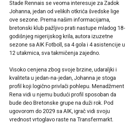
Stade Rennais se veoma interesuje za Zadok
Johanna, jedan od velikih otkrića švedske lige
ove sezone. Prema našim informacijama,
bretonski klub pažljivo prati nastupe mladog 18-
godišnjeg nigerijskog krila, autora izuzetne
sezone sa AIK Fotboll, sa 4 gola i 4 asistencije u
12 utakmica, sva takmičenja zajedno.
Visoko cenjena zbog svoje brzine, udaraljki i
kvaliteta u jedan-na-jedan, Johanna je stoga
profil koji logično privlači pohlepu. Menadžment
Rena vidi u njemu budući profil sposoban da
bude deo Bretonske grupe na duži rok. Pod
ugovorom do 2029 sa AIK, igrač vidi svoju
vrednost vrtoglavo raste na Transfermarkt.