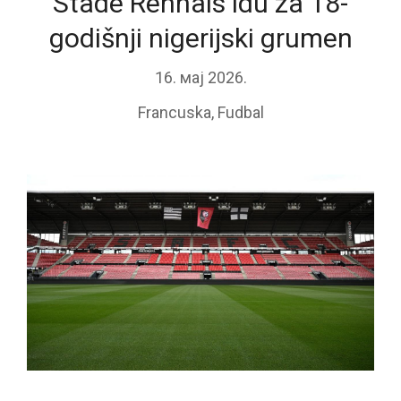
Stade Rennais idu za 18-
godišnji nigerijski grumen
16. мај 2026.
Francuska
,
Fudbal