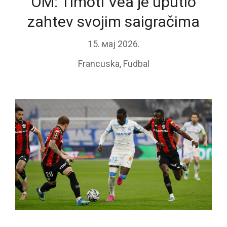
OM: Timoti Vea je uputio
zahtev svojim saigračima
15. мај 2026.
Francuska
,
Fudbal