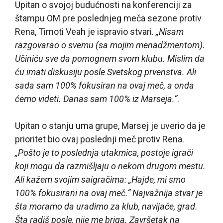
Upitan o svojoj budućnosti na konferenciji za
štampu OM pre poslednjeg meča sezone protiv
Rena, Timoti Veah je ispravio stvari.
„Nisam
razgovarao o svemu (sa mojim menadžmentom).
Učiniću sve da pomognem svom klubu. Mislim da
ću imati diskusiju posle Svetskog prvenstva. Ali
sada sam 100% fokusiran na ovaj meč, a onda
ćemo videti. Danas sam 100% iz Marseja.“
.
Upitan o stanju uma grupe, Marsej je uverio da je
prioritet bio ovaj poslednji meč protiv Rena.
„Pošto je to poslednja utakmica, postoje igrači
koji mogu da razmišljaju o nekom drugom mestu.
Ali kažem svojim saigračima: „Hajde, mi smo
100% fokusirani na ovaj meč.“ Najvažnija stvar je
šta moramo da uradimo za klub, navijače, grad.
Šta radiš posle, nije me briga. Završetak na