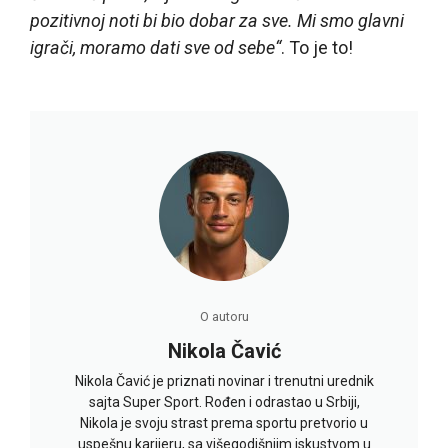
pozitivnoj noti bi bio dobar za sve. Mi smo glavni
igrači, moramo dati sve od sebe“
. To je to!
O autoru
Nikola Čavić
Nikola Čavić je priznati novinar i trenutni urednik
sajta Super Sport. Rođen i odrastao u Srbiji,
Nikola je svoju strast prema sportu pretvorio u
uspešnu karijeru, sa višegodišnjim iskustvom u