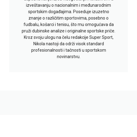
izveštavanju o nacionalnim i međunarodnim
sportskim događajima. Poseduje izuzetno
znanje o različitim sportovima, posebno o
fudbalu, košarci i tenisu, što mu omogućava da
pruži dubinske analize i originalne sportske priče.
Kroz svoju ulogu na čelu redakcije Super Sport,
Nikola nastoji da održi visok standard
profesionalnosti i tačnosti u sportskom
novinarstvu.